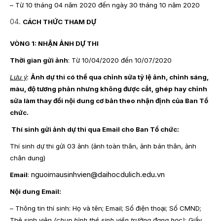
– Từ 10 tháng 04 năm 2020 đến ngày 30 tháng 10 năm 2020
CÁCH THỨC THAM DỰ
VÒNG 1: NHẬN ẢNH DỰ THI
Thời gian gửi ảnh
: Từ 10/04/2020 đến 10/07/2020
Lưu ý
:
Ảnh dự thi có thể qua chỉnh sửa tỷ lệ ảnh, chỉnh sáng,
màu, độ tương phản nhưng không được cắt, ghép hay chỉnh
sửa làm thay đổi nội dung cơ bản theo nhận định của Ban Tổ
chức.
Thí sinh gửi ảnh dự thi qua Email cho Ban Tổ chức:
Thí sinh dự thi gửi 03 ảnh (ảnh toàn thân, ảnh bán thân, ảnh
chân dung)
nguoimausinhvien@daihocdulich.edu.vn
Email
:
Nội dung Email:
– Thông tin thí sinh: Họ và tên; Email; Số điện thoại; Số CMND;
Thẻ sinh viên
(chụp hình thẻ sinh viên trường đang học)
; Giấy