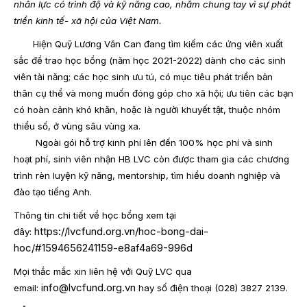
nhân lực có trình độ và kỹ năng cao, nhằm chung tay vì sự phát
triển kinh tế- xã hội của Việt Nam.
Hiện Quỹ Lương Văn Can đang tìm kiếm các ứng viên xuất
sắc để trao học bổng (năm học 2021-2022) dành cho các sinh
viên tài năng; các học sinh ưu tú, có mục tiêu phát triển bản
thân cụ thể và mong muốn đóng góp cho xã hội; ưu tiên các bạn
có hoàn cảnh khó khăn, hoặc là người khuyết tật, thuộc nhóm
thiểu số, ở vùng sâu vùng xa.
Ngoài gói hỗ trợ kinh phí lên đến 100% học phí và sinh
hoạt phí, sinh viên nhận HB LVC còn được tham gia các chương
trình rèn luyện kỹ năng, mentorship, tìm hiểu doanh nghiệp và
đào tạo tiếng Anh.
Thông tin chi tiết về học bổng xem tại
https://lvcfund.org.vn/hoc-bong-dai-
đây:
hoc/#1594656241159-e8af4a69-996d
Mọi thắc mắc xin liên hệ với Quỹ LVC qua
info@lvcfund.org.vn
email:
hay số điện thoại (028) 3827 2139.