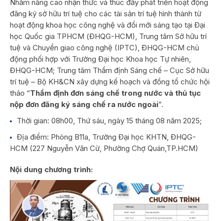
Nhằm nâng cao nhận thức và thúc đẩy phát triển hoạt động
đăng ký sở hữu trí tuệ cho các tài sản trí tuệ hình thành từ
hoạt động khoa học công nghệ và đổi mới sáng tạo tại Đại
học Quốc gia TPHCM (ĐHQG-HCM), Trung tâm Sở hữu trí
tuệ và Chuyển giao công nghệ (IPTC), ĐHQG-HCM chủ
động phối hợp với Trường Đại học Khoa học Tự nhiên,
ĐHQG-HCM; Trung tâm Thẩm định Sáng chế – Cục Sở hữu
trí tuệ – Bộ KH&CN xây dựng kế hoạch và đồng tổ chức hội
thảo “
Thẩm định đơn sáng chế trong nước và thủ tục
nộp đơn đăng ký sáng chế ra nước ngoài
”.
Thời gian:
08h00, Thứ sáu, ngày 15 tháng 08 năm 2025;
Địa điểm:
Phòng B11a, Trường Đại học KHTN, ĐHQG-
HCM (
227 Nguyễn Văn Cừ, Phường Chợ Quán,TP.HCM)
Nội dung chương trình: