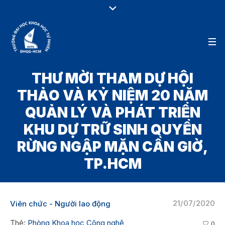
THƯ MỜI THAM DỰ HỘI
THẢO VÀ KỶ NIỆM 20 NĂM
QUẢN LÝ VÀ PHÁT TRIỂN
KHU DỰ TRỮ SINH QUYỂN
RỪNG NGẬP MẶN CẦN GIỜ,
TP.HCM
21/07/2020
Viên chức - Người lao động
Thẻ:
Phòng Khoa học Công nghệ
0