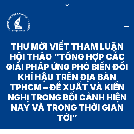
THƯ MỜI VIẾT THAM LUẬN
HỘI THẢO “TỔNG HỢP CÁC
GIẢI PHÁP ỨNG PHÓ BIẾN ĐỔI
KHÍ HẬU TRÊN ĐỊA BÀN
TPHCM – ĐỀ XUẤT VÀ KIẾN
NGHỊ TRONG BỐI CẢNH HIỆN
NAY VÀ TRONG THỜI GIAN
TỚI”