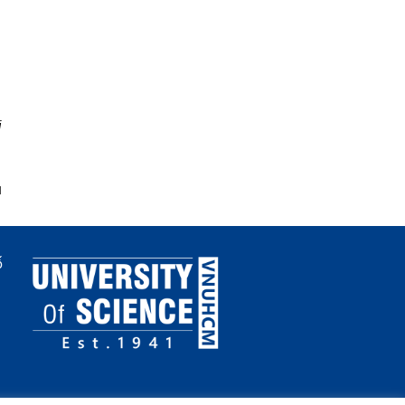
i
1
ố