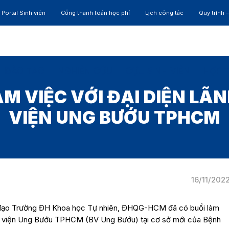
Portal Sinh viên
Cổng thanh toán học phí
Lịch công tác
Quy trình 
ĐÀO TẠO
NGHIÊN CỨU
CỰU SINH VIÊN
HỢP 
LÀM VIỆC VỚI ĐẠI DIỆN LÃ
VIỆN UNG BƯỚU TPHCM
16/11/202
h đạo Trường ĐH Khoa học Tự nhiên, ĐHQG-HCM đã có buổi làm
ệnh viện Ung Bướu TPHCM (BV Ung Bướu) tại cơ sở mới của Bệnh