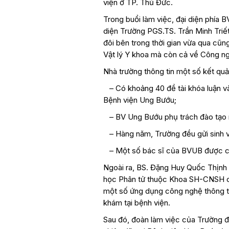
viện ở TP. Thủ Đức.
Trong buổi làm việc, đại diện phía
diện Trường PGS.TS. Trần Minh Triết
đôi bên trong thời gian vừa qua cũn
Vật lý Y khoa mà còn cả về Công nghệ
Nhà trường thông tin một số kết quả
– Có khoảng 40 đề tài khóa luận và 
Bệnh viện Ung Bướu;
– BV Ung Bướu phụ trách đào tạo m
– Hàng năm, Trường đều gửi sinh v
– Một số bác sĩ của BVUB được cấ
Ngoài ra, BS. Đặng Huy Quốc Thịnh 
học Phân tử thuộc Khoa SH-CNSH củ
một số ứng dụng công nghệ thông ti
khám tại bệnh viện.
Sau đó, đoàn làm việc của Trường 