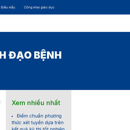
– Biểu mẫu
Công khai giáo dục
TÁC
30 NĂM
NH ĐẠO BỆNH
Xem nhiều nhất
2
Điểm chuẩn phương
thức xét tuyển dựa trên
kết quả kỳ thi tốt nghiệp