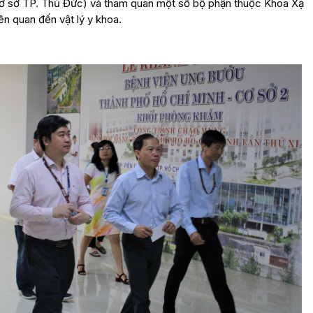
(cơ sở TP. Thủ Đức) và tham quan một số bộ phận thuộc Khoa Xạ
iên quan đến vật lý y khoa.