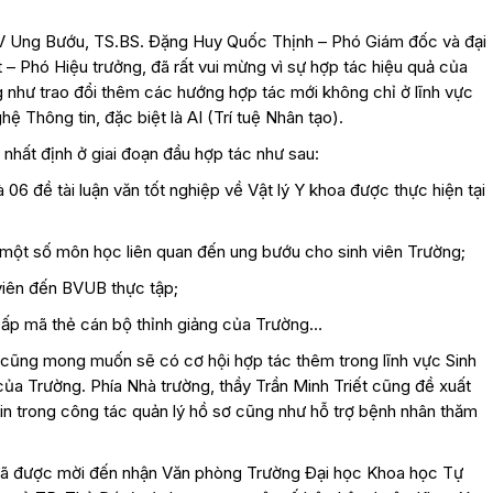
 BV Ung Bướu, TS.BS. Đặng Huy Quốc Thịnh – Phó Giám đốc và đại
 – Phó Hiệu trưởng, đã rất vui mừng vì sự hợp tác hiệu quả của
g như trao đổi thêm các hướng hợp tác mới không chỉ ở lĩnh vực
 Thông tin, đặc biệt là AI (Trí tuệ Nhân tạo).
 nhất định ở giai đoạn đầu hợp tác như sau:
06 đề tài luận văn tốt nghiệp về Vật lý Y khoa được thực hiện tại
ột số môn học liên quan đến ung bướu cho sinh viên Trường;
iên đến BVUB thực tập;
p mã thẻ cán bộ thỉnh giảng của Trường…
cũng mong muốn sẽ có cơ hội hợp tác thêm trong lĩnh vực Sinh
a Trường. Phía Nhà trường, thầy Trần Minh Triết cũng đề xuất
n trong công tác quản lý hồ sơ cũng như hỗ trợ bệnh nhân thăm
đã được mời đến nhận Văn phòng Trường Đại học Khoa học Tự