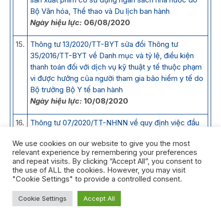
Bộ Văn hóa, Thể thao và Du lịch ban hành
Ngày hiệu lực:
06/08/2020
15.
Thông tư 13/2020/TT-BYT sửa đổi Thông tư
35/2016/TT-BYT về Danh mục và tỷ lệ, điều kiện
thanh toán đối với dịch vụ kỹ thuật y tế thuộc phạm
vi được hưởng của người tham gia bảo hiểm y tế do
Bộ trưởng Bộ Y tế ban hành
Ngày hiệu lực:
10/08/2020
16.
Thông tư 07/2020/TT-NHNN về quy định việc đầu
tư, mua sắm hàng hóa phục vụ hoạt động in, đúc
We use cookies on our website to give you the most
tiền của Ngân hàng Nhà nước Việt Nam ban hành
relevant experience by remembering your preferences
Ngày hiệu lực:
14/08/2020
and repeat visits. By clicking “Accept All”, you consent to
the use of ALL the cookies. However, you may visit
17.
Nghị quyết 188/2020/NQ-HĐND quy định về chức
"Cookie Settings" to provide a controlled consent.
danh, số lượng, chế độ, chính sách đối với người
Cookie Settings
Accept All
hoạt động không chuyên trách ở cấp xã và ở thôn,
tổ dân phố trên địa bàn tỉnh Lâm Đồng