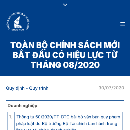
TOÀN BỘ CHÍNH SÁCH MỚI
BẮT ĐẦU CÓ HIỆU LỰC TỪ
THÁNG 08/2020
30/07/2020
Quy định - Quy trình
Doanh nghiệp
1.
Thông tư 60/2020/TT-BTC bãi bỏ văn bản quy phạm
pháp luật do Bộ trưởng Bộ Tài chính ban hành trong