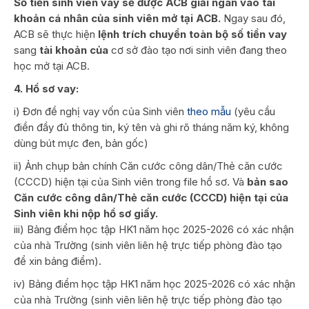
Số tiền sinh viên vay sẽ được ACB giải ngân vào tài
khoản cá nhân của sinh viên mở tại ACB.
Ngay sau đó,
ACB sẽ thực hiện
lệnh trích chuyển toàn bộ số tiền vay
sang
tài khoản của
cơ sở đào tạo nơi sinh viên đang theo
học mở tại ACB.
4
. H
ồ sơ vay
:
i) Đơn đề nghị vay vốn của Sinh viên
theo mẫu
(yêu cầu
điền đầy đủ thông tin, ký tên và ghi rõ tháng năm ký, không
dùng bút mực đen, bản gốc)
ii) Ảnh chụp bản chính Căn cước công dân/Thẻ căn cước
(CCCD) hiện tại của Sinh viên trong file hồ sơ. Và
bản sao
Căn cước công dân/Thẻ căn cước (CCCD) hiện tại của
Sinh viên khi nộp hồ sơ giấy.
iii) Bảng điểm học tập HK1 năm học 2025-2026 có xác nhận
của nhà Trường (sinh viên liên hệ trực tiếp phòng đào tạo
để xin bảng điểm).
iv) Bảng điểm học tập HK1 năm học 2025-2026 có xác nhận
của nhà Trường (sinh viên liên hệ trực tiếp phòng đào tạo