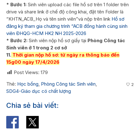
* Bước 1:
Sinh viên upload các file hồ sơ trên 1 folder trên
drive và share link ở chế độ công khai, đặt tên Folder là
“KHTN_ACB_Họ và tên sinh viên”và nộp trên link
Hồ sơ
đăng ký tham gia chương trình “ACB đồng hành cùng sinh
viên ĐHQG-HCM HK2 NH 2025-2026
* Bước 2:
Sinh viên nộp hồ sơ giấy tại
Phòng Công tác
Sinh viên ở 1 trong 2 cơ sở
11.
Thời gian nộp hồ sơ: từ ngày ra thông báo đến
15g00 ngày 17/4/2026
Post Views:
179
Thẻ:
Học bổng
,
Phòng Công tác Sinh viên
,
2
SDG4-Giáo dục có chất lượng
Chia sẻ bài viết: