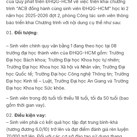
của Quỹ phát triển ĐHQG-HCM về việc triển khai chương
trình “ACB đồng hành cùng sinh viên ĐHQG-HCM” học kì 2
năm học 2025-2026 đợt 2, phòng Công tác sinh viên thông
báo triển khai Chương trình với nội dung cụ thể như sau:
Đối tượng:
– Sinh viên chính quy văn bằng 1 đang theo học tại 08
trường đại học thành viên của ĐHQG-HCM gồm: Trường
Đại học Bách khoa; Trường Đại học Khoa học tự nhiên;
Trường Đại học Khoa học Xã hội và Nhân văn; Trường Đại
học Quốc tế; Trường Đại học Công nghệ Thông tin; Trường
Đại học Kinh tế – Luật, Trường Đại học An Giang và Trường
Đại học Khoa học Sức khỏe.
– Sinh viên trong độ tuổi tối thiểu 18 tuổi, tối đa 50 tuổi (bao
gồm thời gian vay).
Điều kiện vay
:
– Sinh viên phải có kết quả học tập đạt trung bình-khá
(tương đương 6.0/10) trở lên và đạt điểm đánh giá rèn luyện
70/100 trở lên. Đối với các cơ sở đào tạo sử dụng thang