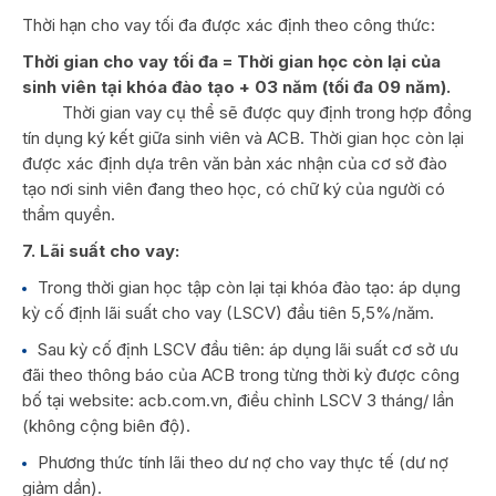
Thời hạn cho vay tối đa được xác định theo công thức:
Thời gian cho vay tối đa = Thời gian học còn lại của
sinh viên tại khóa đào tạo + 03 năm (tối đa 09 năm).
Thời gian vay cụ thể sẽ được quy định trong hợp đồng
tín dụng ký kết giữa sinh viên và ACB. Thời gian học còn lại
được xác định dựa trên văn bản xác nhận của cơ sở đào
tạo nơi sinh viên đang theo học, có chữ ký của người có
thẩm quyền.
7
.
Lãi suất cho vay
:
Trong thời gian học tập còn lại tại khóa đào tạo: áp dụng
kỳ cố định lãi suất cho vay (LSCV) đầu tiên 5,5%/năm.
Sau kỳ cố định LSCV đầu tiên: áp dụng lãi suất cơ sở ưu
đãi theo thông báo của ACB trong từng thời kỳ được công
bố tại website: acb.com.vn, điều chỉnh LSCV 3 tháng/ lần
(không cộng biên độ).
Phương thức tính lãi theo dư nợ cho vay thực tế (dư nợ
giảm dần).