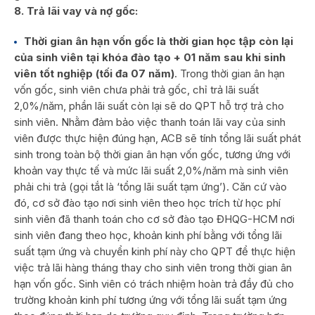
8
. Trả lãi vay và nợ gốc:
Thời gian ân hạn vốn gốc là thời gian học tập còn lại
của sinh viên tại khóa đào tạo + 01 năm sau khi sinh
viên tốt nghiệp (tối đa 07 năm)
. Trong thời gian ân hạn
vốn gốc, sinh viên chưa phải trả gốc, chỉ trả lãi suất
2,0%/năm, phần lãi suất còn lại sẽ do QPT hỗ trợ trả cho
sinh viên. Nhằm đảm bảo việc thanh toán lãi vay của sinh
viên được thực hiện đúng hạn, ACB sẽ tính tổng lãi suất phát
sinh trong toàn bộ thời gian ân hạn vốn gốc, tương ứng với
khoản vay thực tế và mức lãi suất 2,0%/năm mà sinh viên
phải chi trả (gọi tắt là ‘tổng lãi suất tạm ứng’). Căn cứ vào
đó, cơ sở đào tạo nơi sinh viên theo học trích từ học phí
sinh viên đã thanh toán cho cơ sở đào tạo ĐHQG-HCM nơi
sinh viên đang theo học, khoản kinh phí bằng với tổng lãi
suất tạm ứng và chuyển kinh phí này cho QPT để thực hiện
việc trả lãi hàng tháng thay cho sinh viên trong thời gian ân
hạn vốn gốc. Sinh viên có trách nhiệm hoàn trả đầy đủ cho
trường khoản kinh phí tương ứng với tổng lãi suất tạm ứng