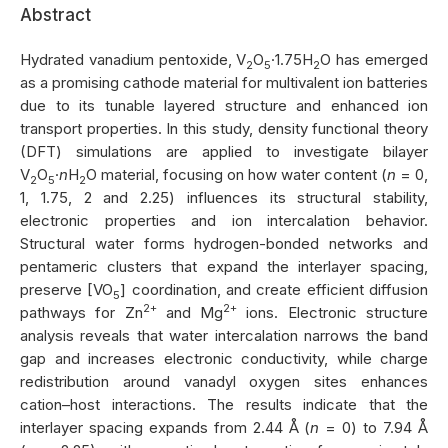
Abstract
Hydrated vanadium pentoxide, V
O
·1.75H
O has emerged
2
5
2
as a promising cathode material for multivalent ion batteries
due to its tunable layered structure and enhanced ion
transport properties. In this study, density functional theory
(DFT) simulations are applied to investigate bilayer
V
O
·
n
H
O material, focusing on how water content (
n
= 0,
2
5
2
1, 1.75, 2 and 2.25) influences its structural stability,
electronic properties and ion intercalation behavior.
Structural water forms hydrogen-bonded networks and
pentameric clusters that expand the interlayer spacing,
preserve [VO
] coordination, and create efficient diffusion
5
2+
2+
pathways for Zn
and Mg
ions. Electronic structure
analysis reveals that water intercalation narrows the band
gap and increases electronic conductivity, while charge
redistribution around vanadyl oxygen sites enhances
cation–host interactions. The results indicate that the
interlayer spacing expands from 2.44 Å (
n
= 0) to 7.94 Å