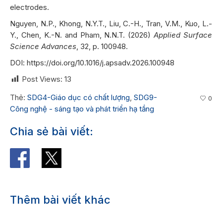
electrodes.
Nguyen, N.P., Khong, N.Y.T., Liu, C.-H., Tran, V.M., Kuo, L.-
Y., Chen, K.-N. and Pham, N.N.T. (2026)
Applied Surface
Science Advances
, 32, p. 100948.
DOI:
https://doi.org/10.1016/j.apsadv.2026.100948
Post Views:
13
Thẻ:
SDG4-Giáo dục có chất lượng
,
SDG9-
0
Công nghệ - sáng tạo và phát triển hạ tầng
Chia sẻ bài viết:
Thêm bài viết khác