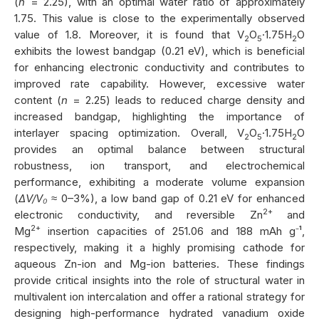
(
n
= 2.25), with an optimal water ratio of approximately
1.75. This value is close to the experimentally observed
value of 1.8. Moreover, it is found that V
O
·1.75H
O
2
5
2
exhibits the lowest bandgap (0.21 eV), which is beneficial
for enhancing electronic conductivity and contributes to
improved rate capability. However, excessive water
content (
n
= 2.25) leads to reduced charge density and
increased bandgap, highlighting the importance of
interlayer spacing optimization. Overall, V
O
·1.75H
O
2
5
2
provides an optimal balance between structural
robustness, ion transport, and electrochemical
performance, exhibiting a moderate volume expansion
(
ΔV/V₀
≈ 0–3%), a low band gap of 0.21 eV for enhanced
2+
electronic conductivity, and reversible Zn
and
2+
Mg
insertion capacities of 251.06 and 188 mAh g⁻¹,
respectively, making it a highly promising cathode for
aqueous Zn-ion and Mg-ion batteries. These findings
provide critical insights into the role of structural water in
multivalent ion intercalation and offer a rational strategy for
designing high-performance hydrated vanadium oxide