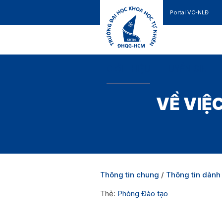
Portal VC-NLĐ
Liên hệ
GIỚI THIỆU
TUYỂN SINH
VỀ VIỆ
Thông tin chung
/
Thông tin dành 
Thẻ:
Phòng Đào tạo