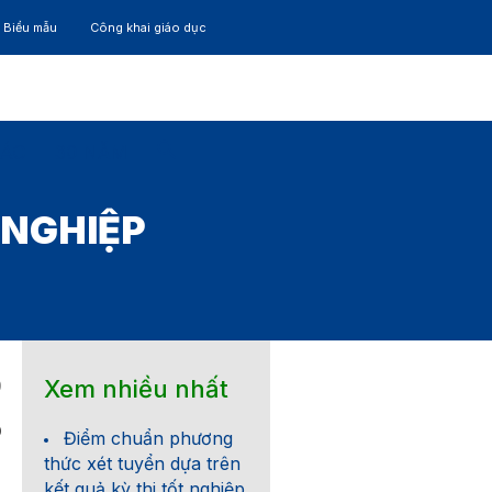
– Biểu mẫu
Công khai giáo dục
TÁC
30 NĂM
 NGHIỆP
Xem nhiều nhất
9
0
Điểm chuẩn phương
thức xét tuyển dựa trên
kết quả kỳ thi tốt nghiệp