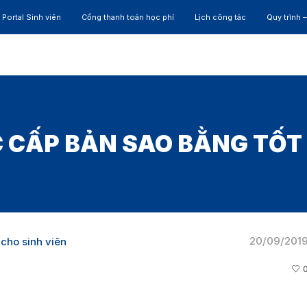
Portal Sinh viên
Cổng thanh toán học phí
Lịch công tác
Quy trình 
ĐÀO TẠO
NGHIÊN CỨU
CỰU SINH VIÊN
HỢP 
C CẤP BẢN SAO BẰNG TỐT
20/09/201
cho sinh viên