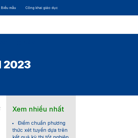
– Biểu mẫu
Công khai giáo dục
TÁC
30 NĂM
 2023
Xem nhiều nhất
2
Điểm chuẩn phương
thức xét tuyển dựa trên
kết quả kỳ thi tốt nghiệp