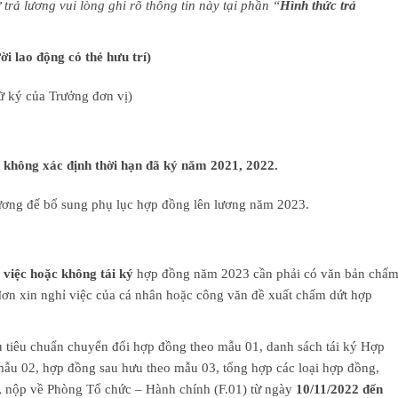
rả lương vui lòng ghi rõ thông tin này tại phần “
Hình thức trả
i lao động có thẻ hưu trí)
ữ ký của Trưởng đơn vị)
 không xác định thời hạn đã ký năm 2021, 2022.
 lương để bổ sung phụ lục hợp đồng lên lương năm 2023.
i việc hoặc không tái ký
hợp đồng năm 2023 cần phải có văn bản chấ
ơn xin nghỉ việc của cá nhân hoặc công văn đề xuất chấm dứt hợp
ủ tiêu chuẩn chuyển đổi hợp đồng theo mẫu 01, danh sách tái ký Hợp
mẫu 02, hợp đồng sau hưu theo mẫu 03, tổng hợp các loại hợp đồng,
ị, nộp về Phòng Tổ chức – Hành chính (F.01) từ ngày
10/11/2022 đến