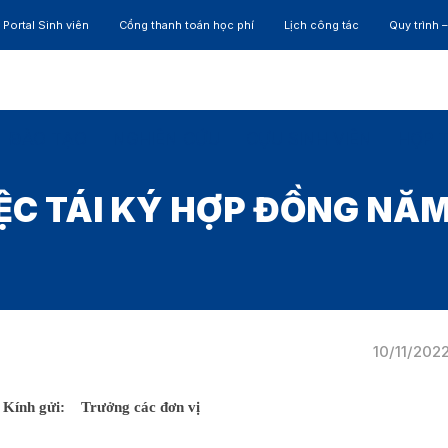
Portal Sinh viên
Cổng thanh toán học phí
Lịch công tác
Quy trình 
ĐÀO TẠO
NGHIÊN CỨU
CỰU SINH VIÊN
HỢP 
IỆC TÁI KÝ HỢP ĐỒNG NĂM
10/11/202
Kính gửi: Trưởng các đơn vị