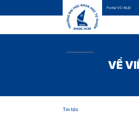
Portal VC-NLĐ
Liên hệ
GIỚI THIỆU
TUYỂN SINH
VỀ V
Tin tức