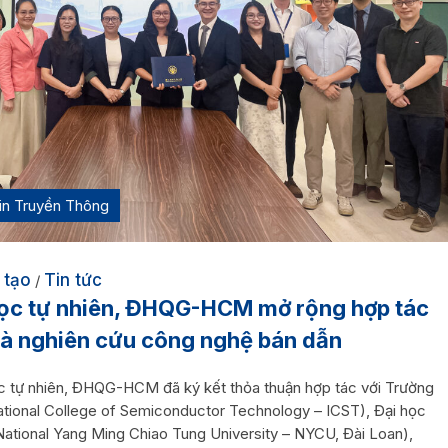
in Truyền Thông
 tạo
Tin tức
/
ọc tự nhiên, ĐHQG-HCM mở rộng hợp tác
và nghiên cứu công nghệ bán dẫn
c tự nhiên, ĐHQG-HCM đã ký kết thỏa thuận hợp tác với Trường
tional College of Semiconductor Technology – ICST), Đại học
ational Yang Ming Chiao Tung University – NYCU, Đài Loan),