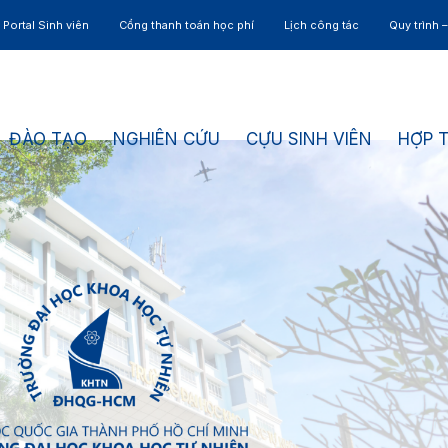
Portal Sinh viên
Cổng thanh toán học phí
Lịch công tác
Quy trình 
ĐÀO TẠO
NGHIÊN CỨU
CỰU SINH VIÊN
HỢP 