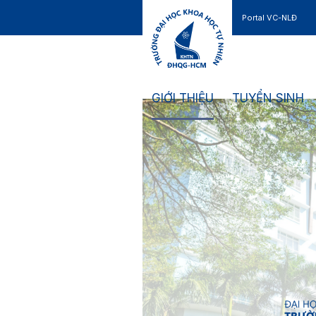
Portal VC-NLĐ
Liên hệ
GIỚI THIỆU
TUYỂN SINH