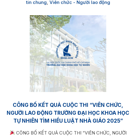
tin chung
,
Viên chức - Người lao động
CÔNG BỐ KẾT QUẢ CUỘC THI “VIÊN CHỨC,
NGƯỜI LAO ĐỘNG TRƯỜNG ĐẠI HỌC KHOA HỌC
TỰ NHIÊN TÌM HIỂU LUẬT NHÀ GIÁO 2025”
CÔNG BỐ KẾT QUẢ CUỘC THI “VIÊN CHỨC, NGƯỜI