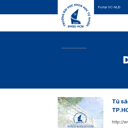
Portal VC-NLĐ
Liên hệ
GIỚI THIỆU
TUYỂN SINH
Tủ sá
TP.H
http://