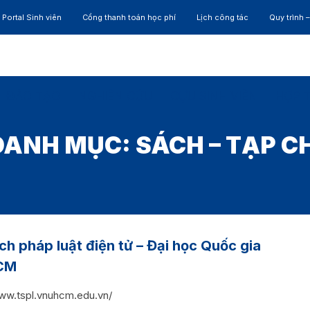
Portal Sinh viên
Cổng thanh toán học phí
Lịch công tác
Quy trình 
ĐÀO TẠO
NGHIÊN CỨU
CỰU SINH VIÊN
HỢP 
DANH MỤC:
SÁCH – TẠP CH
ch pháp luật điện tử – Đại học Quốc gia
CM
www.tspl.vnuhcm.edu.vn/