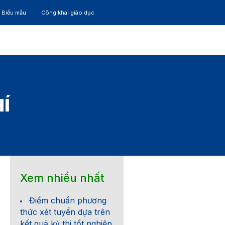
– Biểu mẫu
Công khai giáo dục
TÁC
30 NĂM
Í
Xem nhiều nhất
Điểm chuẩn phương
thức xét tuyển dựa trên
kết quả kỳ thi tốt nghiệp