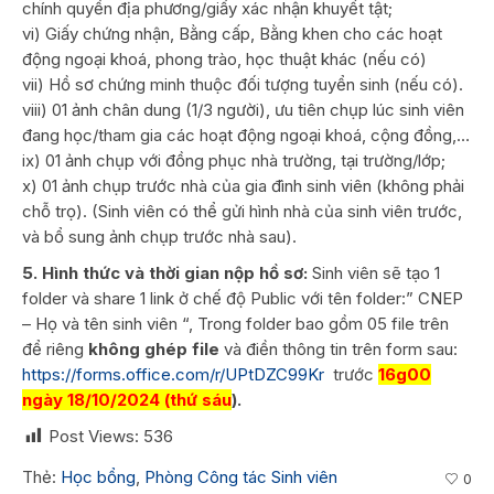
chính quyền địa phương/giấy xác nhận khuyết tật;
vi) Giấy chứng nhận, Bằng cấp, Bằng khen cho các hoạt
động ngoại khoá, phong trào, học thuật khác (nếu có)
vii) Hồ sơ chứng minh thuộc đối tượng tuyển sinh (nếu có).
viii) 01 ảnh chân dung (1/3 người), ưu tiên chụp lúc sinh viên
đang học/tham gia các hoạt động ngoại khoá, cộng đồng,…
ix) 01 ảnh chụp với đồng phục nhà trường, tại trường/lớp;
x) 01 ảnh chụp trước nhà của gia đình sinh viên (không phải
chỗ trọ). (Sinh viên có thể gửi hình nhà của sinh viên trước,
và bổ sung ảnh chụp trước nhà sau).
5. Hình thức và thời gian nộp hồ sơ:
Sinh viên sẽ tạo 1
folder và share 1 link ở chế độ Public với tên folder:” CNEP
– Họ và tên sinh viên “, Trong folder bao gồm 05 file trên
để riêng
không ghép file
và điền thông tin trên form sau:
https://forms.office.com/r/UPtDZC99Kr
trước
16g00
ngày
18/10/2024 (thứ sáu
).
Post Views:
536
Thẻ:
Học bổng
,
Phòng Công tác Sinh viên
0