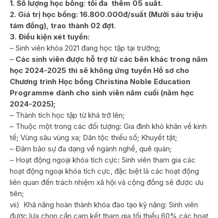
1. Số lượng học bổng
:
tối đa thêm 05 suất.
2. Giá trị học bổng:
16.800.000đ/suất (Mười sáu triệu
tám đồng), trao thành 02 đợt
.
3. Điều kiện xét tuyển:
– Sinh viên khóa 2021 đang học tập tại trường;
–
Các sinh viên được hỗ trợ từ các bên khác trong năm
học 2024-2025 thì sẽ không ứng tuyển Hồ sơ cho
Chương trình Học bổng Christina Noble Education
Programme dành cho sinh viên năm cuối (năm học
2024-2025);
– Thành tích học tập từ khá trở lên;
– Thuộc một trong các đối tượng: Gia đình khó khăn về kinh
tế; Vùng sâu vùng xa; Dân tộc thiểu số; Khuyết tật;
– Đảm bảo sự đa dạng về ngành nghề, quê quán;
– Hoạt động ngoại khóa tích cực: Sinh viên tham gia các
hoạt động ngoại khóa tích cực, đặc biệt là các hoạt động
liên quan đến trách nhiệm xã hội và cộng đồng sẽ được ưu
tiên;
vii) Khả năng hoàn thành khóa đào tạo kỹ năng: Sinh viên
được lựa chọn cần cam kết tham gia tối thiểu 60% các hoạt