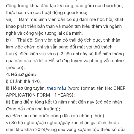
động trong khóa đào tạo kỹ năng, bao gồm các buổi học,
thực hành và các hoạt động ngoại khóa;
viii) Đam mê: Sinh viên cần có sự đam mê học hỏi, khát
khao phát triển bản thân và muốn tìm hiểu thêm về ngành
nghề và công việc tương lai của mình;
ix) Thái độ: Sinh viên cần có thái độ tích cực, tinh thần
làm việc chăm chỉ và sẵn sàng đối mặt với thử thách.
Lưu ý: điều kiện viii) và ix): 2 tiêu chí này sẽ thể hiện thông
qua các câu trả lời ở Hồ sơ ứng tuyển và phỏng vấn online
(nếu có).
4. Hồ sơ gồm:
i) 01 ảnh thẻ 4×6;
ii) Hồ sơ ứng tuyển,
theo mẫu
(word format, tên file: CNEP-
APPLICATION FORM – 1 YEARS);
iii) Bảng điểm tổng kết từ năm nhất đến nay (có xác nhận
đóng dấu của nhà trường);
iv) Bản sao căn cước công dân (có chứng thực);
v) Sổ hộ nghèo/cận nghèo/giấy xác nhận gia đình thuộc
diện khó khăn 2024/vùng sâu vùng xa/dân tộc thiểu số của