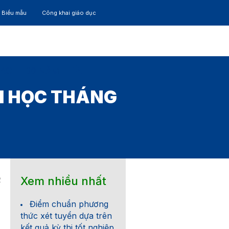
– Biểu mẫu
Công khai giáo dục
TÁC
30 NĂM
ẠI HỌC THÁNG
Xem nhiều nhất
2
Điểm chuẩn phương
thức xét tuyển dựa trên
kết quả kỳ thi tốt nghiệp