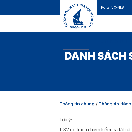
Portal VC-NLĐ
Liên hệ
GIỚI THIỆU
TUYỂN SINH
DANH SÁCH S
Thông tin chung
/
Thông tin dành 
Lưu ý:
1. SV có trách nhiệm kiểm tra tất cả