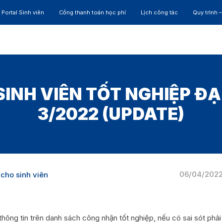
Portal Sinh viên
Cổng thanh toán học phí
Lịch công tác
Quy trình 
ĐÀO TẠO
NGHIÊN CỨU
CỰU SINH VIÊN
HỢP 
INH VIÊN TỐT NGHIỆP Đ
3/2022 (UPDATE)
06/04/202
cho sinh viên
 thông tin trên danh sách công nhận tốt nghiệp, nếu có sai sót phải