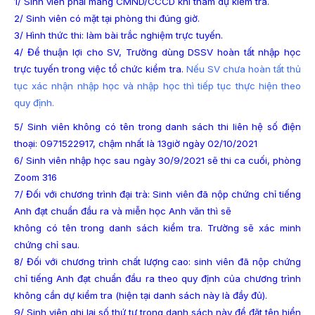
1/ Sinh viên phải mang CMND/CCCD khi tham dự kiểm tra.
2/ Sinh viên có mặt tại phòng thi đúng giờ.
3/ Hình thức thi: làm bài trắc nghiệm trực tuyến.
4/ Để thuận lợi cho SV, Trường dùng DSSV hoàn tất nhập học
trực tuyến trong việc tổ chức kiểm tra.
Nếu SV chưa hoàn tất thủ
tục xác nhận nhập học và nhập học thì tiếp tục thực hiện theo
quy định.
5/ Sinh viên không có tên trong danh sách thi liên hệ số điện
thoại: 0971522917, chậm nhất là 13giờ ngày 02/10/2021
6/ Sinh viên nhập học sau ngày 30/9/2021 sẽ thi ca cuối, phòng
Zoom 316
7/ Đối với chương trình đại trà: Sinh viên đã nộp chứng chỉ tiếng
Anh đạt chuẩn đầu ra và miễn học Anh văn thì sẽ
không có tên trong danh sách kiểm tra. Trường sẽ xác minh
chứng chỉ sau.
8/ Đối với chương trình chất lượng cao: sinh viên đã nộp chứng
chỉ tiếng Anh đạt chuẩn đầu ra theo quy định của chương trình
không cần dự kiểm tra
(hiện tại danh sách này là đầy đủ).
9/ Sinh viên ghi lại số thứ tự trong danh sách này để đặt tên hiển