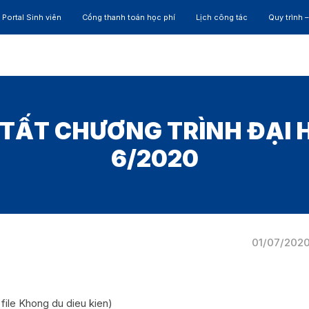
Portal Sinh viên
Cổng thanh toán học phí
Lịch công tác
Quy trình 
ĐÀO TẠO
NGHIÊN CỨU
CỰU SINH VIÊN
HỢP 
TẤT CHƯƠNG TRÌNH ĐẠI 
6/2020
01/07/202
file Khong du dieu kien)