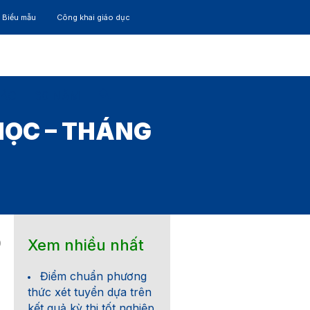
– Biểu mẫu
Công khai giáo dục
TÁC
30 NĂM
HỌC – THÁNG
Xem nhiều nhất
0
Điểm chuẩn phương
thức xét tuyển dựa trên
kết quả kỳ thi tốt nghiệp