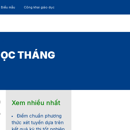
– Biểu mẫu
Công khai giáo dục
TÁC
30 NĂM
 HỌC THÁNG
Xem nhiều nhất
8
0
Điểm chuẩn phương
thức xét tuyển dựa trên
kết quả kỳ thi tốt nghiệp