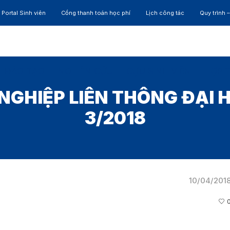
Portal Sinh viên
Cổng thanh toán học phí
Lịch công tác
Quy trình 
ĐÀO TẠO
NGHIÊN CỨU
CỰU SINH VIÊN
HỢP 
NGHIỆP LIÊN THÔNG ĐẠI
3/2018
10/04/201