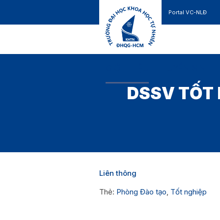
Portal VC-NLĐ
Liên hệ
GIỚI THIỆU
TUYỂN SINH
DSSV TỐT 
Liên thông
Thẻ:
Phòng Đào tạo
,
Tốt nghiệp