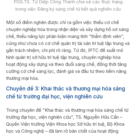
PGS.TS. Từ Diệp Công Thành chia sẻ các thực trạng
trong việc Đăng ký sáng chế từ kết quả nghiên cứu
Một số điểm nghẽn được chỉ ra gồm việc thiếu cơ chế
chuyên nghiệp hóa trong nhận diện và xây dựng hồ sơ sáng
chế, thiếu năng lực phản biện mang tính “thẩm định viên”,
cũng như chưa có cơ chế quản trị tài sản trí tuệ tập trung và
gắn trách nhiệm, chi phí rõ ràng. Từ đó, IPTC đề xuất mô
hình quản trị sở hữu trí tuệ tập trung, chuyên nghiệp hóa
hoạt động xây dựng và theo đuổi sáng chế, đồng thời tăng
cường cơ chế sàng lọc, đánh giá và đầu tư theo tiềm năng
thương mại hóa.
Chuyên đề 3: Khai thác và thương mại hóa sáng
chế từ trường đại học, viện nghiên cứu
Trong chuyên đề “Khai thác và thương mại hóa sáng chế từ
trường đại học, viện nghiên cứu”, TS. Nguyễn Hữu Cẩn –
Quyền Viện trưởng Viện Khoa học Sở hữu trí tuệ, Bộ Khoa
học và Công nghệ – đã làm rõ bản chất của hoạt động