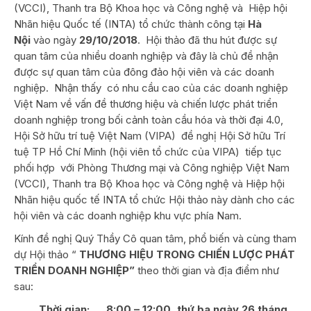
(VCCI), Thanh tra Bộ Khoa học và Công nghệ và Hiệp hội
Nhãn hiệu Quốc tế (INTA) tổ chức thành công tại
Hà
Nội
vào ngày
29/10/2018
. Hội thảo đã thu hút được sự
quan tâm của nhiều doanh nghiệp và đây là chủ đề nhận
được sự quan tâm của đông đảo hội viên và các doanh
nghiệp. Nhận thấy có nhu cầu cao của các doanh nghiệp
Việt Nam về vấn đề thương hiệu và chiến lược phát triển
doanh nghiệp trong bối cảnh toàn cầu hóa và thời đại 4.0,
Hội Sở hữu trí tuệ Việt Nam (VIPA) đề nghị Hội Sở hữu Trí
tuệ TP Hồ Chí Minh (hội viên tổ chức của VIPA) tiếp tục
phối hợp với Phòng Thương mại và Công nghiệp Việt Nam
(VCCI), Thanh tra Bộ Khoa học và Công nghệ và Hiệp hội
Nhãn hiệu quốc tế INTA tổ chức Hội thảo này dành cho các
hội viên và các doanh nghiệp khu vực phía Nam.
Kính đề nghị Quý Thầy Cô quan tâm, phổ biến và cùng tham
dự Hội thảo “
THƯƠNG HIỆU TRONG CHIẾN LƯỢC PHÁT
TRIỂN DOANH NGHIỆP”
theo thời gian và địa điểm như
sau:
Thời gian:
8:00 – 12:00, thứ ba ngày 26 tháng