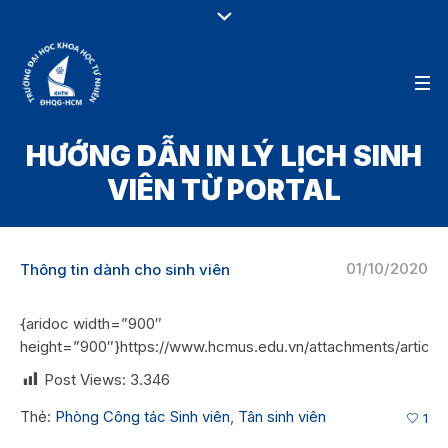
HƯỚNG DẪN IN LÝ LỊCH SINH
VIÊN TỪ PORTAL
01/10/2020
Thông tin dành cho sinh viên
{aridoc width=”900″
height=”900″}https://www.hcmus.edu.vn/attachments/arti
Post Views:
3.346
Thẻ:
Phòng Công tác Sinh viên
,
Tân sinh viên
1