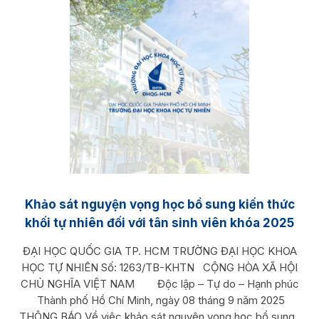
Khảo sát nguyện vọng học bổ sung kiến thức
khối tự nhiên đối với tân sinh viên khóa 2025
ĐẠI HỌC QUỐC GIA TP. HCM TRƯỜNG ĐẠI HỌC KHOA
HỌC TỰ NHIÊN Số: 1263/TB-KHTN CỘNG HÒA XÃ HỘI
CHỦ NGHĨA VIỆT NAM Độc lập – Tự do – Hạnh phúc
Thành phố Hồ Chí Minh, ngày 08 tháng 9 năm 2025
THÔNG BÁO Về việc khảo sát nguyện vọng học bổ sung...