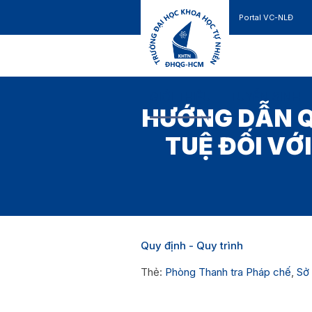
Portal VC-NLĐ
Liên hệ
GIỚI THIỆU
TUYỂN SINH
HƯỚNG DẪN Q
TUỆ ĐỐI VỚ
Quy định - Quy trình
Thẻ:
Phòng Thanh tra Pháp chế
,
Sở 