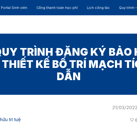
Portal Sinh viên
Cổng thanh toán học phí
Lịch công tác
Quy trình 
ĐÀO TẠO
NGHIÊN CỨU
CỰU SINH VIÊN
HỢP 
UY TRÌNH ĐĂNG KÝ BẢO H
I THIẾT KẾ BỐ TRÍ MẠCH T
DẪN
21/03/202
hữu trí tuệ