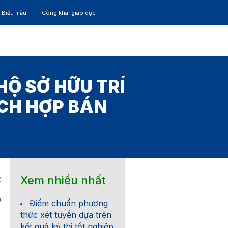
– Biểu mẫu
Công khai giáo dục
TÁC
30 NĂM
Ộ SỞ HỮU TRÍ
ÍCH HỢP BÁN
Xem nhiều nhất
2
0
Điểm chuẩn phương
thức xét tuyển dựa trên
kết quả kỳ thi tốt nghiệp