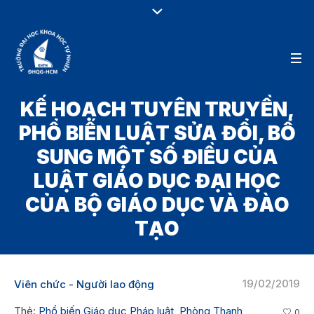
KẾ HOẠCH TUYÊN TRUYỀN,
PHỔ BIẾN LUẬT SỬA ĐỔI, BỔ
SUNG MỘT SỐ ĐIỀU CỦA
LUẬT GIÁO DỤC ĐẠI HỌC
CỦA BỘ GIÁO DỤC VÀ ĐÀO
TẠO
19/02/2019
Viên chức - Người lao động
Thẻ:
Phổ biến Giáo dục Pháp luật
,
Phòng Thanh
0