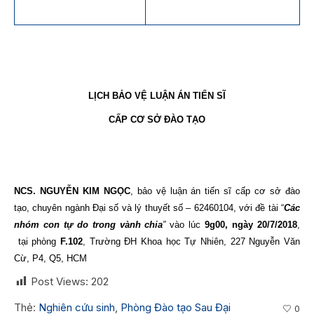
LỊCH BẢO VỆ LUẬN ÁN TIẾN SĨ
CẤP CƠ SỞ ĐÀO TẠO
NCS.
NGUYỄN KIM NGỌC
, bảo vệ luận án tiến sĩ cấp cơ sở đào
tạo, chuyên ngành Đại số và lý thuyết số – 62460104, với đề tài “
Các
nhóm con tự do trong vành chia
”
vào lúc
9g00, ngày 20/7/2018
,
tại phòng
F.102
, Trường ĐH Khoa học Tự Nhiên, 227 Nguyễn Văn
Cừ, P4, Q5, HCM
Post Views:
202
Thẻ:
Nghiên cứu sinh
,
Phòng Đào tạo Sau Đại
0