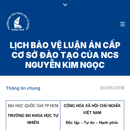
LỊCH BẢO VỆ LUẬN ÁN CẤP
CƠ SỞ ĐÀO TẠO CỦA NCS
NGUYỄN KIM NGỌC
20/06/2018
Thông tin chung
ĐẠI HỌC QUỐC GIA TP.HCM
CỘNG HÒA XÃ HỘI CHỦ NGHĨA
VIỆT NAM
TRƯỜNG ĐH KHOA HỌC TỰ
NHIÊN
Độc lập – Tự do – Hạnh phúc