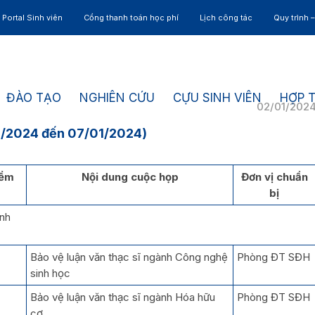
Portal Sinh viên
Cổng thanh toán học phí
Lịch công tác
Quy trình 
ĐÀO TẠO
NGHIÊN CỨU
CỰU SINH VIÊN
HỢP 
02/01/202
1/2024 đến 07/01/2024)
iểm
Nội dung cuộc họp
Đơn vị chuẩn
bị
ịnh
Bảo vệ luận văn thạc sĩ ngành Công nghệ
Phòng ĐT SĐH
sinh học
Bảo vệ luận văn thạc sĩ ngành Hóa hữu
Phòng ĐT SĐH
cơ