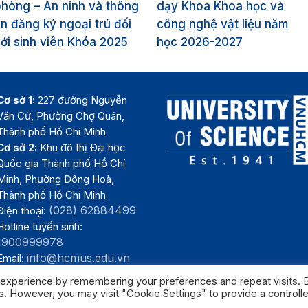
hòng – An ninh và thông
dạy Khoa Khoa học và
in đăng ký ngoại trú đối
công nghệ vật liệu năm
ới sinh viên Khóa 2025
học 2026-2027
Cơ sở 1:
227 đường Nguyễn
Văn Cừ, Phường Chợ Quán,
Thành phố Hồ Chí Minh
Cơ sở 2:
Khu đô thị Đại học
Quốc gia Thành phố Hồ Chí
Minh, Phường Đông Hoà,
Thành phố Hồ Chí Minh
(028) 62884499
Điện thoại:
Hotline tuyển sinh:
1900999978
info@hcmus.edu.vn
Email:
 experience by remembering your preferences and repeat visits. 
es. However, you may visit "Cookie Settings" to provide a controll
Trường Đại học Khoa học tự nhiên, Đại học Quốc gia Thành phố Hồ Chí 