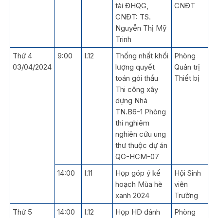
tài ĐHQG,
CNĐT
CNĐT: TS.
Nguyễn Thị Mỹ
Trinh
Thứ 4
9:00
I.12
Thống nhất khối
Phòng
03/04/2024
lượng quyết
Quản trị
toán gói thầu
Thiết bị
Thi công xây
dựng Nhà
TN.B6-1 Phòng
thí nghiêm
nghiên cứu ung
thư thuộc dự án
QG-HCM-07
14:00
I.11
Họp góp ý kế
Hội Sinh
hoạch Mùa hè
viên
xanh 2024
Trường
Thứ 5
14:00
I.12
Họp HĐ đánh
Phòng