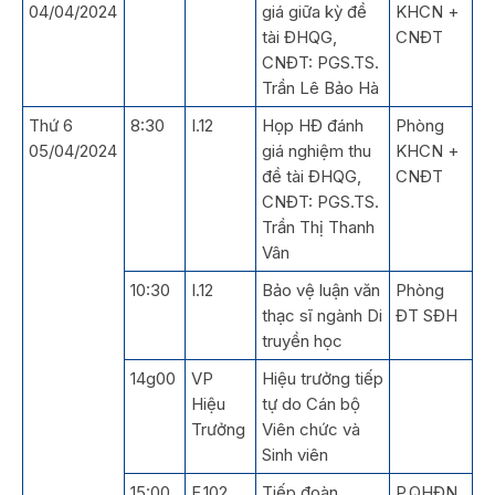
04/04/2024
giá giữa kỳ đề
KHCN +
tài ĐHQG,
CNĐT
CNĐT: PGS.TS.
Trần Lê Bảo Hà
Thứ 6
8:30
I.12
Họp HĐ đánh
Phòng
05/04/2024
giá nghiệm thu
KHCN +
đề tài ĐHQG,
CNĐT
CNĐT: PGS.TS.
Trần Thị Thanh
Vân
10:30
I.12
Bảo vệ luận văn
Phòng
thạc sĩ ngành Di
ĐT SĐH
truyền học
14g00
VP
Hiệu trưởng tiếp
Hiệu
tự do Cán bộ
Trưởng
Viên chức và
Sinh viên
15:00
F.102
Tiếp đoàn
P.QHĐN