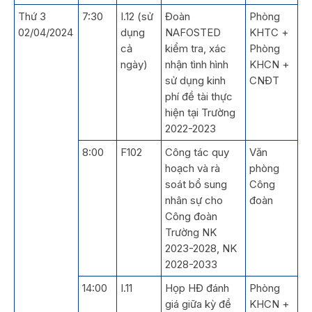
Thứ 3
7:30
I.12 (sử
Đoàn
Phòng
02/04/2024
dụng
NAFOSTED
KHTC +
cả
kiểm tra, xác
Phòng
ngày)
nhận tình hình
KHCN +
sử dụng kinh
CNĐT
phí đề tài thực
hiện tại Trường
2022-2023
8:00
F102
Công tác quy
Văn
hoạch và rà
phòng
soát bổ sung
Công
nhân sự cho
đoàn
Công đoàn
Trường NK
2023-2028, NK
2028-2033
14:00
I.11
Họp HĐ đánh
Phòng
giá giữa kỳ đề
KHCN +