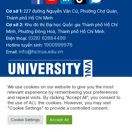
Cơ sở 1:
227 đường Nguyễn Văn Cừ, Phường Chợ Quán,
Thành phố Hồ Chí Minh
Cơ sở 2:
Khu đô thị Đại học Quốc gia Thành phố Hồ Chí
Minh, Phường Đông Hoà, Thành phố Hồ Chí Minh
(028) 62884499
Điện thoại:
1900999978
Hotline tuyển sinh:
info@hcmus.edu.vn
Email:
We use cookies on our website to give you the most
relevant experience by remembering your preferences
and repeat visits. By clicking “Accept All”, you consent to
the use of ALL the cookies. However, you may visit
"Cookie Settings" to provide a controlled consent.
Bản quyền thuộc Trường Đại học Khoa học tự nhiên, Đại học Quốc
Cookie Settings
Accept All
gia Thành phố Hồ Chí Minh. Năm 2024