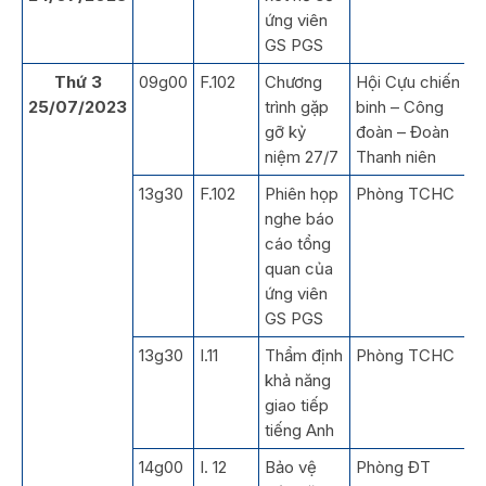
ứng viên
GS PGS
Thứ 3
09g00
F.102
Chương
Hội Cựu chiến
25/07/2023
trình gặp
binh – Công
gỡ kỷ
đoàn – Đoàn
niệm 27/7
Thanh niên
13g30
F.102
Phiên họp
Phòng TCHC
nghe báo
cáo tổng
quan của
ứng viên
GS PGS
13g30
I.11
Thẩm định
Phòng TCHC
khả năng
giao tiếp
tiếng Anh
14g00
I. 12
Bảo vệ
Phòng ĐT