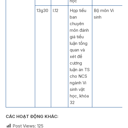
học
13g30
I.12
Họp tiểu
Bộ môn Vi
ban
sinh
chuyên
môn đánh
giá tiểu
luận tổng
quan và
xét đề
cương
luận án TS
cho NCS
ngành Vi
sinh vật
học, khóa
32
CÁC HOẠT ĐỘNG KHÁC:
Post Views:
125