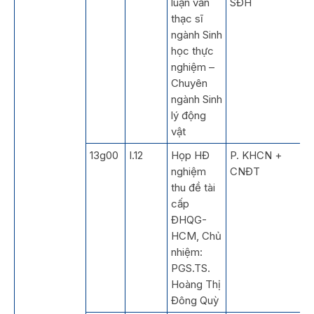
luận văn
SĐH
thạc sĩ
ngành Sinh
học thực
nghiệm –
Chuyên
ngành Sinh
lý động
vật
13g00
I.12
Họp HĐ
P. KHCN +
nghiệm
CNĐT
thu đề tài
cấp
ĐHQG-
HCM, Chủ
nhiệm:
PGS.TS.
Hoàng Thị
Đông Quỳ