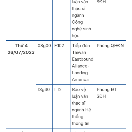
luận văn
SĐH
thạc sĩ
ngành
Công
nghệ sinh
học
Thứ 4
08g00
F.102
Tiếp đón
Phòng QHĐN
26/07/2023
Taiwan
Eastbound
Alliance-
Landing
America
13g30
I. 12
Bảo vệ
Phòng ĐT
luận văn
SĐH
thạc sĩ
ngành Hệ
thống
thông tin