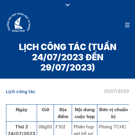
LỊCH CÔNG TÁC (TUẦN
24/07/2023 ĐẾN
29/07/2023)
21/07/2023
Lịch công tác
Ngày
Giờ
Địa
Nội dung
Đơn vị chuẩn
điểm
cuộc họp
bị
Thứ 2
08g00
F.102
Phiên họp
Phòng TCHC
24/07/2023
xét hồ sơ