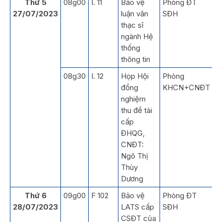
Thứ 5
08g00
I. 11
Bảo vệ
Phòng ĐT
27/07/2023
luận văn
SĐH
thạc sĩ
ngành Hệ
thống
thông tin
08g30
I. 12
Họp Hội
Phòng
đồng
KHCN+CNĐT
nghiệm
thu đề tài
cấp
ĐHQG,
CNĐT:
Ngô Thị
Thùy
Dương
Thứ 6
09g00
F 102
Bảo vệ
Phòng ĐT
28/07/2023
LATS cấp
SĐH
CSĐT của