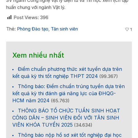
SV ngành Công nghệ vật lý điện tử và Tin học xem lịch tập
huấn chung với ngành Vật lý.
Post Views:
396
Thẻ:
Phòng Đào tạo
,
Tân sinh viên
1
Xem nhiều nhất
Điểm chuẩn phương thức xét tuyển dựa trên
kết quả kỳ thi tốt nghiệp THPT 2024
(99.367)
Thông báo: Điểm chuẩn trúng tuyển dựa trên
kết quả kỳ thi đánh giá năng lực của ĐHQG-
HCM năm 2024
(65.763)
THÔNG BÁO TỔ CHỨC TUẦN SINH HOẠT
CÔNG DÂN – SINH VIÊN ĐỐI VỚI TÂN SINH
VIÊN KHÓA TUYỂN 2025
(34.634)
Thông báo nộp hồ sơ xét tốt nghiệp đại học