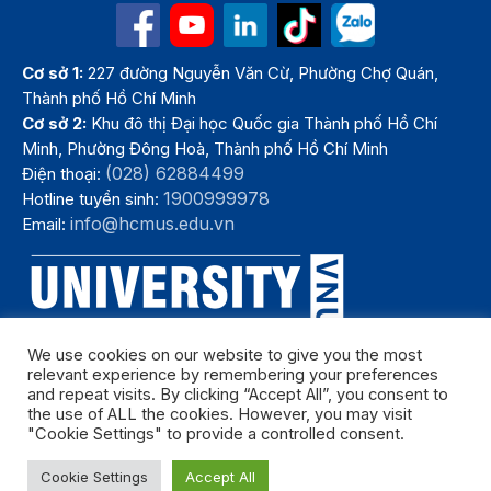
Cơ sở 1:
227 đường Nguyễn Văn Cừ, Phường Chợ Quán,
Thành phố Hồ Chí Minh
Cơ sở 2:
Khu đô thị Đại học Quốc gia Thành phố Hồ Chí
Minh, Phường Đông Hoà, Thành phố Hồ Chí Minh
(028) 62884499
Điện thoại:
1900999978
Hotline tuyển sinh:
info@hcmus.edu.vn
Email:
We use cookies on our website to give you the most
relevant experience by remembering your preferences
and repeat visits. By clicking “Accept All”, you consent to
the use of ALL the cookies. However, you may visit
"Cookie Settings" to provide a controlled consent.
Bản quyền thuộc Trường Đại học Khoa học tự nhiên, Đại học Quốc
Cookie Settings
Accept All
gia Thành phố Hồ Chí Minh. Năm 2024