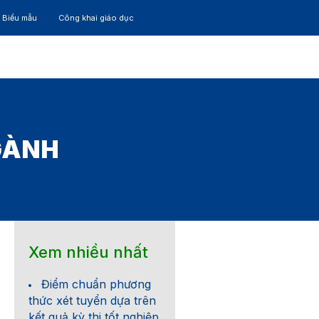
– Biểu mẫu
Công khai giáo dục
TÁC
30 NĂM
GÀNH
Xem nhiều nhất
Điểm chuẩn phương
thức xét tuyển dựa trên
kết quả kỳ thi tốt nghiệp