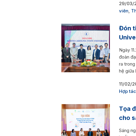
29/03/
viên
,
Th
Đón t
Unive
Ngày 11
đoàn đại
ra tron
hệ giữa 
11/02/2
Hợp tác
Tọa đ
cho s
Sáng ng