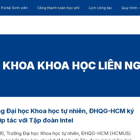
Portal Sinh viên
Cổng thanh toán học phí
Lịch công tác
Quy trình 
ĐÀO TẠO
NGHIÊN CỨU
CỰU SINH VIÊN
HỢP 
:
KHOA KHOA HỌC LIÊN N
g Đại học Khoa học tự nhiên, ĐHQG-HCM ký
ợp tác với Tập đoàn Intel
10, Trường Đại học Khoa học tự nhiên, ĐHQG-HCM (HCMUS)