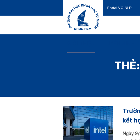
Portal VC-NLĐ
Liên hệ
GIỚI THIỆU
TUYỂN SINH
THẺ
Trườn
kết h
Ngày 9/