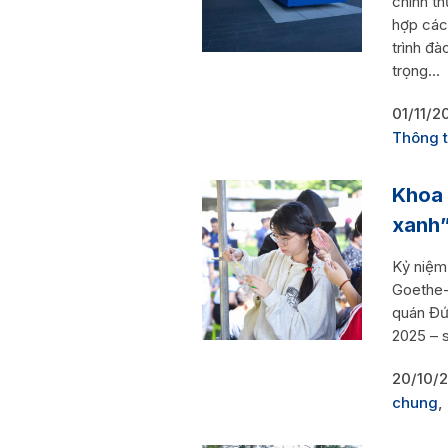
chính th
hợp các
trình đ
trọng...
01/11/2
Thông t
Khoa 
xanh”
Kỷ niệm
Goethe-I
quán Đức
2025 – s
20/10/
chung
,