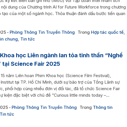
ức ký kết Biên bản ghi nhớ (MoU) với Tập đoàn Intel nhằm tích
 nội dung của Chương trình AI for Future Workforce trong chương
ào tạo của một số ngành học. Thỏa thuận đánh dấu bước tiến quan
025
Phòng Thông Tin Truyền Thông
Trong
Hợp tác quốc tế
,
in chung
,
Tin tức
Khoa học Liên ngành lan tỏa tinh thần “Nghề
 tại Science Fair 2025
 15 năm Liên hoan Phim Khoa học (Science Film Festival),
nstitut tại TP. Hồ Chí Minh, dưới sự bảo trợ của Tổng Lãnh sự
, phối hợp cùng nhiều đơn vị đối tác, đã tổ chức Science Fair
ự kiện đặc biệt với chủ đề “Curious little minds today –...
2025
Phòng Thông Tin Truyền Thông
Trong
Thông tin
Tin tức