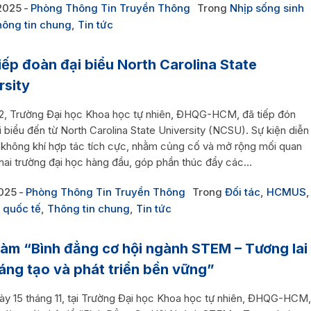
2025
Phòng Thông Tin Truyền Thông
Trong
Nhịp sống sinh
ông tin chung
,
Tin tức
iếp đoàn đại biểu North Carolina State
rsity
.2, Trường Đại học Khoa học tự nhiên, ĐHQG-HCM, đã tiếp đón
 biểu đến từ North Carolina State University (NCSU). Sự kiện diễn
g không khí hợp tác tích cực, nhằm củng cố và mở rộng mối quan
hai trường đại học hàng đầu, góp phần thúc đẩy các...
025
Phòng Thông Tin Truyền Thông
Trong
Đối tác
,
HCMUS
,
 quốc tế
,
Thông tin chung
,
Tin tức
àm “Bình đẳng cơ hội ngành STEM – Tương lai
áng tạo và phát triển bền vững”
ày 15 tháng 11, tại Trường Đại học Khoa học tự nhiên, ĐHQG-HCM,