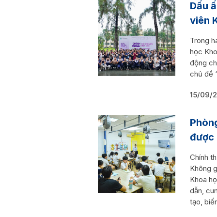
Dấu ấ
viên 
Trong h
học Kho
động ch
chủ đề “
15/09/
Phòng
được 
Chính t
Không g
Khoa họ
dẫn, cu
tạo, biến