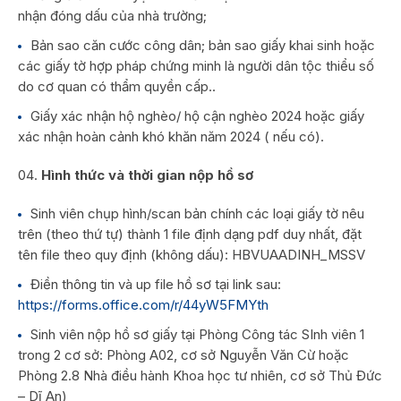
nhận đóng dấu của nhà trường;
Bản sao căn cước công dân; bản sao giấy khai sinh hoặc
các giấy tờ hợp pháp chứng minh là người dân tộc thiểu số
do cơ quan có thẩm quyền cấp..
Giấy xác nhận hộ nghèo/ hộ cận nghèo 2024 hoặc giấy
xác nhận hoàn cảnh khó khăn năm 2024 ( nếu có).
Hình thức và thời gian nộp hồ sơ
Sinh viên chụp hình/scan bản chính các loại giấy tờ nêu
trên (theo thứ tự) thành 1 file định dạng pdf duy nhất, đặt
tên file theo quy định (không dấu): HBVUAADINH_MSSV
Điền thông tin và up file hồ sơ tại link sau:
https://forms.office.com/r/44yW5FMYth
Sinh viên nộp hồ sơ giấy tại Phòng Công tác SInh viên 1
trong 2 cơ sở: Phòng A02, cơ sở Nguyễn Văn Cừ hoặc
Phòng 2.8 Nhà điều hành Khoa học tư nhiên, cơ sở Thủ Đức
– Dĩ An)