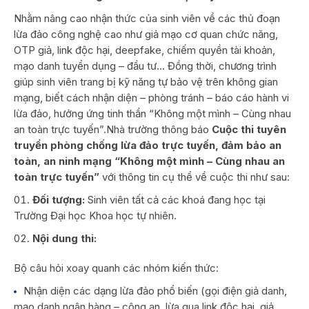
Nhằm nâng cao nhận thức của sinh viên về các thủ đoạn
lừa đảo công nghệ cao như giả mạo cơ quan chức năng,
OTP giả, link độc hại, deepfake, chiếm quyền tài khoản,
mạo danh tuyển dụng – đầu tư… Đồng thời, chương trình
giúp sinh viên trang bị kỹ năng tự bảo vệ trên không gian
mạng, biết cách nhận diện – phòng tránh – báo cáo hành vi
lừa đảo, hưởng ứng tinh thần “Không một mình – Cùng nhau
an toàn trực tuyến”.Nhà trường thông báo
Cuộc thi
tuyên
truyền phòng chống lừa đảo trực tuyến, đảm bảo an
toàn, an ninh mạng “Không một mình –
Cùng nhau an
toàn trực tuyến”
với thông tin cụ thể về cuộc thi như sau:
Đối tượng:
Sinh viên tất cả các khoá đang học tại
Trường Đại học Khoa học tự nhiên.
Nội dung thi:
Bộ câu hỏi xoay quanh các nhóm kiến thức:
Nhận diện các dạng lừa đảo phổ biến (gọi điện giả danh,
mạo danh ngân hàng – công an, lừa qua link độc hại, giả