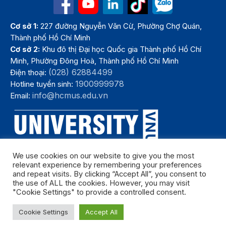
Cơ sở 1:
227 đường Nguyễn Văn Cừ, Phường Chợ Quán,
Thành phố Hồ Chí Minh
Cơ sở 2:
Khu đô thị Đại học Quốc gia Thành phố Hồ Chí
Minh, Phường Đông Hoà, Thành phố Hồ Chí Minh
(028) 62884499
Điện thoại:
1900999978
Hotline tuyển sinh:
info@hcmus.edu.vn
Email:
We use cookies on our website to give you the most
relevant experience by remembering your preferences
and repeat visits. By clicking “Accept All”, you consent to
the use of ALL the cookies. However, you may visit
"Cookie Settings" to provide a controlled consent.
Bản quyền thuộc Trường Đại học Khoa học tự nhiên, Đại học Quốc
Cookie Settings
Accept All
gia Thành phố Hồ Chí Minh. Năm 2024