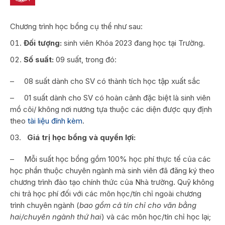
Chương trình học bổng cụ thể như sau:
Đối tượng:
sinh viên Khóa 2023 đang học tại Trường.
Số suất:
09 suất, trong đó:
–
08 suất dành cho SV có thành tích học tập xuất sắc
–
01 suất dành cho SV có hoàn cảnh đặc biệt là sinh viên
mồ côi/ không nơi nương tựa thuộc các diện được quy định
theo
tài liệu đính kèm
.
Giá trị học bổng và quyền lợi:
–
Mỗi suất học bổng gồm 100% học phí thực tế của các
học phần thuộc chuyên ngành mà sinh viên đã đăng ký theo
chương trình đào tạo chính thức của Nhà trường. Quỹ không
chi trả học phí đối với các môn học/tín chỉ ngoài chương
trình chuyên ngành (
bao gồm cả tín chỉ cho văn bằng
hai/chuyên ngành thứ hai
) và các môn học/tín chỉ học lại;