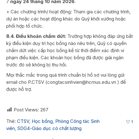
7
ngày 24 tháng 10 năm 2026
.
+ Các chương trình/ hoạt động: Tham gia các chương trình,
dự án hoặc các hoạt động khác do Quỹ khởi xướng hoặc
phối hợp tổ chức.
8.4. Điều khoản chấm dứt:
Trường hợp không đáp ứng bất
kỳ điều kiện duy trì học bổng nào nêu trên, Quỹ có quyền
chấm dứt việc cấp học bổng kể từ thời điểm xác định vi
phạm điều kiện. Các khoản học bổng đã được giải ngân
trước đó sẽ không bị thu hồi.
Mọi thắc mắc trong quá trình chuẩn bị hồ sơ vui lòng gửi
email cho P.CTSV (congtacsinhvien@hcmus.edu.vn ) để
được hỗ trợ.
Post Views:
267
Thẻ:
CTSV
,
Học bổng
,
Phòng Công tác Sinh
1
viên
,
SDG4-Giáo dục có chất lượng