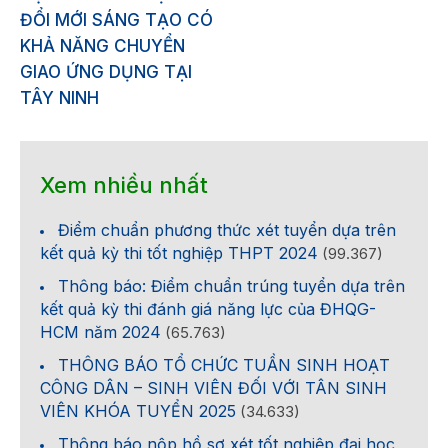
ĐỔI MỚI SÁNG TẠO CÓ
KHẢ NĂNG CHUYỂN
GIAO ỨNG DỤNG TẠI
TÂY NINH
Xem nhiều nhất
Điểm chuẩn phương thức xét tuyển dựa trên
kết quả kỳ thi tốt nghiệp THPT 2024
(99.367)
Thông báo: Điểm chuẩn trúng tuyển dựa trên
kết quả kỳ thi đánh giá năng lực của ĐHQG-
HCM năm 2024
(65.763)
THÔNG BÁO TỔ CHỨC TUẦN SINH HOẠT
CÔNG DÂN – SINH VIÊN ĐỐI VỚI TÂN SINH
VIÊN KHÓA TUYỂN 2025
(34.633)
Thông báo nộp hồ sơ xét tốt nghiệp đại học