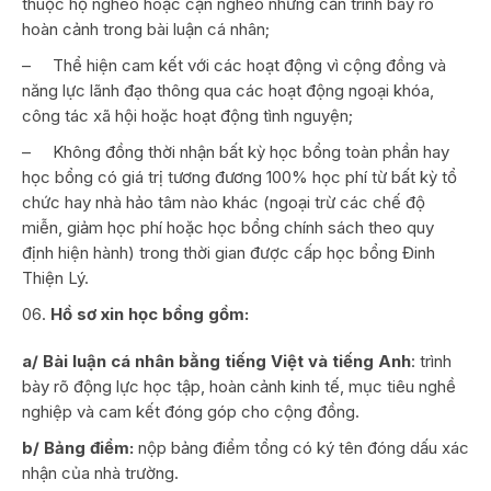
thuộc hộ nghèo hoặc cận nghèo nhưng cần trình bày rõ
hoàn cảnh trong bài luận cá nhân;
–
Thể hiện cam kết với các hoạt động vì cộng đồng và
năng lực lãnh đạo thông qua các hoạt động ngoại khóa,
công tác xã hội hoặc hoạt động tình nguyện;
–
Không đồng thời nhận bất kỳ học bổng toàn phần hay
học bổng có giá trị tương đương 100% học phí từ bất kỳ tổ
chức hay nhà hảo tâm nào khác (ngoại trừ các chế độ
miễn, giảm học phí hoặc học bổng chính sách theo quy
định hiện hành) trong thời gian được cấp học bổng Đinh
Thiện Lý.
Hồ sơ xin học bổng gồm:
a/ Bài luận cá nhân bằng tiếng Việt và tiếng Anh
: trình
bày rõ động lực học tập, hoàn cảnh kinh tế, mục tiêu nghề
nghiệp và cam kết đóng góp cho cộng đồng.
b/ Bảng điểm:
nộp bảng điểm tổng có ký tên đóng dấu xác
nhận của nhà trường.