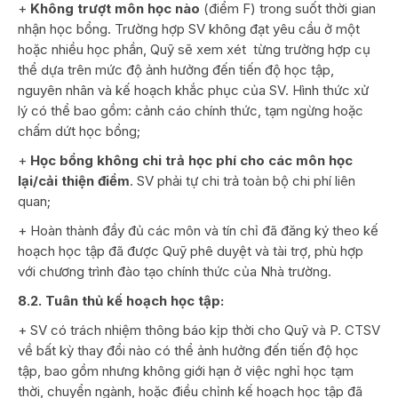
+
Không trượt môn học nào
(điểm F) trong suốt thời gian
nhận học bổng. Trường hợp SV không đạt yêu cầu ở một
hoặc nhiều học phần, Quỹ sẽ xem xét từng trường hợp cụ
thể dựa trên mức độ ảnh hưởng đến tiến độ học tập,
nguyên nhân và kế hoạch khắc phục của SV. Hình thức xử
lý có thể bao gồm: cảnh cáo chính thức, tạm ngừng hoặc
chấm dứt học bổng;
+
Học bổng không chi trả học phí cho các môn học
lại/cải thiện điểm
. SV phải tự chi trả toàn bộ chi phí liên
quan;
+ Hoàn thành đầy đủ các môn và tín chỉ đã đăng ký theo kế
hoạch học tập đã được Quỹ phê duyệt và tài trợ, phù hợp
với chương trình đào tạo chính thức của Nhà trường.
8.2. Tuân thủ kế hoạch học tập:
+ SV có trách nhiệm thông báo kịp thời cho Quỹ và P. CTSV
về bất kỳ thay đổi nào có thể ảnh hưởng đến tiến độ học
tập, bao gồm nhưng không giới hạn ở việc nghỉ học tạm
thời, chuyển ngành, hoặc điều chỉnh kế hoạch học tập đã