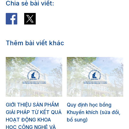
Chia sẻ bài viết:
Thêm bài viết khác
GIỚI THIỆU SẢN PHẨM
Quy định học bổng
GIẢI PHÁP TỪ KẾT QUẢ
Khuyến khích (sửa đổi,
HOẠT ĐỘNG KHOA
bổ sung)
HỌC CÔNG NGHỆ VÀ