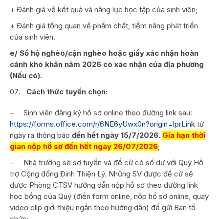
+ Đánh giá về kết quả và năng lực học tập của sinh viên;
+ Đánh giá tổng quan về phẩm chất, tiềm năng phát triển
của sinh viên.
e/ Sổ hộ nghèo/cận nghèo hoặc giấy xác nhận hoàn
cảnh khó khăn năm 2026 có xác nhận của địa phương
(Nếu có).
Cách thức tuyển chọn:
–
Sinh viên đăng ký hồ sơ online theo đường link sau:
https://forms.office.com/r/6NE6yUwx0n?origin=lprLink
từ
ngày ra thông báo
đến hết ngày 15/7/2026.
Gia hạn thời
gian nộp hồ sơ đến hết ngày 26/07/2026
;
–
Nhà trường sẽ sơ tuyển và đề cử có số dư với Quỹ Hỗ
trợ Cộng đồng Đinh Thiện Lý. Những SV được đề cử sẽ
được Phòng CTSV hướng dẫn nộp hồ sơ theo đường link
học bổng của Quỹ (điền form online, nộp hồ sơ online, quay
video clip giới thiệu ngắn theo hướng dẫn) để gửi Ban tổ
chức;