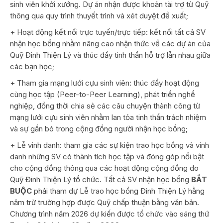
sinh viên khởi xướng. Dự án nhận được khoản tài trợ từ Quỹ
thông qua quy trình thuyết trình và xét duyệt đề xuất;
+ Hoạt động kết nối trực tuyến/trực tiếp: kết nối tất cả SV
nhận học bổng nhằm nâng cao nhận thức về các dự án của
Quỹ Đinh Thiện Lý và thúc đẩy tinh thần hỗ trợ lẫn nhau giữa
các bạn học;
+ Tham gia mạng lưới cựu sinh viên: thúc đẩy hoạt động
cùng học tập (Peer-to-Peer Learning), phát triển nghề
nghiệp, đồng thời chia sẻ các câu chuyện thành công từ
mạng lưới cựu sinh viên nhằm lan tỏa tinh thần trách nhiệm
và sự gắn bó trong cộng đồng người nhận học bổng;
+ Lễ vinh danh: tham gia các sự kiện trao học bổng và vinh
danh những SV có thành tích học tập và đóng góp nổi bật
cho cộng đồng thông qua các hoạt động cộng đồng do
Quỹ Đinh Thiện Lý tổ chức. Tất cả SV nhận học bổng
BẮT
BUỘC
phải tham dự Lễ trao học bổng Đinh Thiện Lý hằng
năm trừ trường hợp được Quỹ chấp thuận bằng văn bản.
Chương trình năm 2026 dự kiến được tổ chức vào sáng thứ