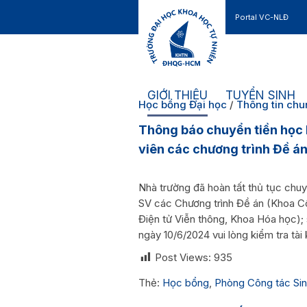
Portal VC-NLĐ
Liên hệ
GIỚI THIỆU
TUYỂN SINH
Học bổng Đại học
/
Thông tin ch
Thông báo chuyển tiền học
viên các chương trình Đề á
Nhà trường đã hoàn tất thủ tục ch
SV các Chương trình Đề án (Khoa C
Điện tử Viễn thông, Khoa Hóa học);
ngày 10/6/2024 vui lòng kiểm tra tài
Post Views:
935
Thẻ:
Học bổng
,
Phòng Công tác Sin