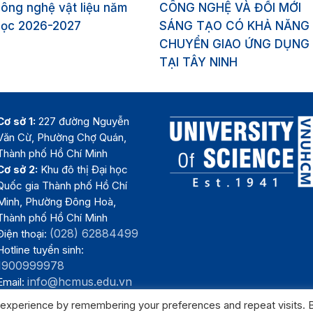
ông nghệ vật liệu năm
CÔNG NGHỆ VÀ ĐỔI MỚI
học 2026-2027
SÁNG TẠO CÓ KHẢ NĂNG
CHUYỂN GIAO ỨNG DỤNG
TẠI TÂY NINH
Cơ sở 1:
227 đường Nguyễn
Văn Cừ, Phường Chợ Quán,
Thành phố Hồ Chí Minh
Cơ sở 2:
Khu đô thị Đại học
Quốc gia Thành phố Hồ Chí
Minh, Phường Đông Hoà,
Thành phố Hồ Chí Minh
(028) 62884499
Điện thoại:
Hotline tuyển sinh:
1900999978
info@hcmus.edu.vn
Email:
 experience by remembering your preferences and repeat visits. 