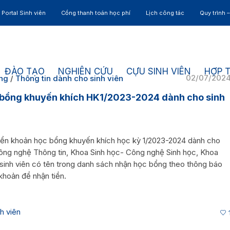
Portal Sinh viên
Cổng thanh toán học phí
Lịch công tác
Quy trình 
ĐÀO TẠO
NGHIÊN CỨU
CỰU SINH VIÊN
HỢP 
02/07/202
ung
/
Thông tin dành cho sinh viên
 bổng khuyến khích HK1/2023-2024 dành cho sinh
n
uyển khoản học bổng khuyến khích học kỳ 1/2023-2024 dành cho
ông nghệ Thông tin, Khoa Sinh học- Công nghệ Sinh học, Khoa
 sinh viên có tên trong danh sách nhận học bổng theo thông báo
 khoản để nhận tiền.
h viên