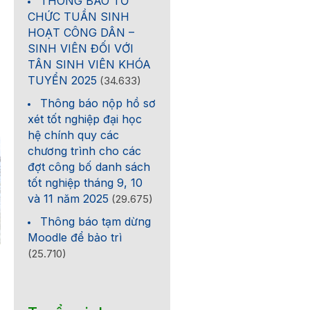
THÔNG BÁO TỔ
CHỨC TUẦN SINH
HOẠT CÔNG DÂN –
SINH VIÊN ĐỐI VỚI
TÂN SINH VIÊN KHÓA
TUYỂN 2025
(34.633)
Thông báo nộp hồ sơ
xét tốt nghiệp đại học
hệ chính quy các
chương trình cho các
đợt công bố danh sách
tốt nghiệp tháng 9, 10
và 11 năm 2025
(29.675)
Thông báo tạm dừng
Moodle để bảo trì
(25.710)
Mời báo giá Cung cấp
Quy định học bổng Khu
hàng hóa phục vụ khóa
khích (sửa đổi, bổ sung
luận tốt nghiệp Khoa Khoa