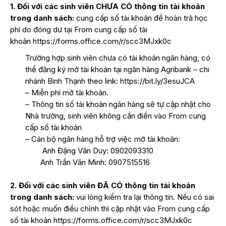
1. Đối với các sinh viên CHƯA CÓ thông tin tài khoản
trong danh sách:
cung cấp số tài khoản để hoàn trả học
phí do đóng dư tại From cung cấp số tài
khoản
https://forms.office.
com/r/scc3MJxk0c
Trường hợp sinh viên chưa có tài khoản ngân hàng, có
thể đăng ký mở tài khoản tại ngân hàng Agribank – chi
nhánh Bình Thạnh theo link:
https://bit.ly/3esuJCA
– Miễn phí mở tài khoản.
– Thông tin số tài khoản ngân hàng sẽ tự cập nhật cho
Nhà trường, sinh viên không cần điền vào From cung
cấp số tài khoản
– Cán bộ ngân hàng hỗ trợ việc mở tài khoản:
Anh Đặng Văn Duy: 0902093310
Anh Trần Văn Minh: 0907515516
2. Đối với các sinh viên ĐÃ CÓ thông tin tài khoản
trong danh sách:
vui lòng kiểm tra lại thông tin. Nếu có sai
sót hoặc muốn điều chỉnh thì cập nhật vào From cung cấp
số tài khoản
https://forms.office.
com/r/scc3MJxk0c