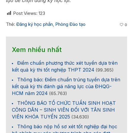
tạo để chọn đăng ký học lại.
Post Views:
123
Thẻ:
Đăng ký học phần
,
Phòng Đào tạo
0
Xem nhiều nhất
Điểm chuẩn phương thức xét tuyển dựa trên
kết quả kỳ thi tốt nghiệp THPT 2024
(99.365)
Thông báo: Điểm chuẩn trúng tuyển dựa trên
kết quả kỳ thi đánh giá năng lực của ĐHQG-
HCM năm 2024
(65.763)
THÔNG BÁO TỔ CHỨC TUẦN SINH HOẠT
CÔNG DÂN – SINH VIÊN ĐỐI VỚI TÂN SINH
VIÊN KHÓA TUYỂN 2025
(34.630)
Thông báo nộp hồ sơ xét tốt nghiệp đại học