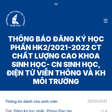
THÔNG BÁO ĐĂNG KÝ HỌC
PHẦN HK2/2021-2022 CT
CHẤT LƯỢNG CAO KHOA
SINH HỌC- CN SINH HỌC,
ĐIỆN TỬ VIỄN THÔNG VÀ KH
MÔI TRƯỜNG
22/12/2021
Thông tin dành cho sinh viên
Thẻ:
Đăng ký học phần
,
Phòng Đào tạo
0