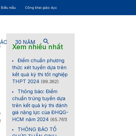
– Biểu mẫu
Công khai giáo dục
TÁC
30 NĂM
Xem nhiều nhất
6
Điểm chuẩn phương
thức xét tuyển dựa trên
kết quả kỳ thi tốt nghiệp
THPT 2024
(99.362)
Thông báo: Điểm
chuẩn trúng tuyển dựa
trên kết quả kỳ thi đánh
giá năng lực của ĐHQG-
ộ
HCM năm 2024
(65.761)
g
THÔNG BÁO TỔ