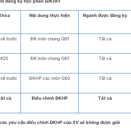
ỉnh đăng ký học phần (ĐKHP)
Khóa
Nội dung thực hiện
Ngành được
đăng ký
về trước
ĐK môn chung GĐ1
Tất cả
K25
ĐK môn chung GĐ1
Tất cả
về trước
ĐKHP các môn GĐ2
Tất cả
ất cả
Điều chỉnh ĐKHP
Tất cả
cả các yêu cầu điều chỉnh ĐKHP của SV sẽ không được
giải