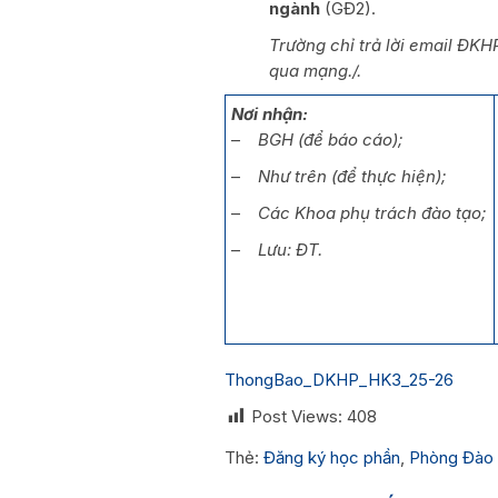
ngành
(GĐ2).
Trường chỉ trả lời email ĐKH
qua mạng./.
Nơi nhận:
–
BGH (để báo cáo);
–
Như trên (để thực hiện);
–
Các Khoa phụ trách đào tạo;
–
Lưu: ĐT.
ThongBao_DKHP_HK3_25-26
Post Views:
408
Thẻ:
Đăng ký học phần
,
Phòng Đào 