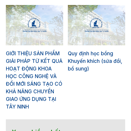
GIỚI THIỆU SẢN PHẨM
Quy định học bổng
GIẢI PHÁP TỪ KẾT QUẢ
Khuyến khích (sửa đổi,
HOẠT ĐỘNG KHOA
bổ sung)
HỌC CÔNG NGHỆ VÀ
ĐỔI MỚI SÁNG TẠO CÓ
KHẢ NĂNG CHUYỂN
GIAO ỨNG DỤNG TẠI
TÂY NINH