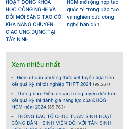
HOẠT ĐỘNG KHOA
HCM mở rộng hợp tác
HỌC CÔNG NGHỆ VÀ
quốc tế trong đào tạo
ĐỔI MỚI SÁNG TẠO CÓ
và nghiên cứu công
KHẢ NĂNG CHUYỂN
nghệ bán dẫn
GIAO ỨNG DỤNG TẠI
TÂY NINH
Xem nhiều nhất
Điểm chuẩn phương thức xét tuyển dựa trên
kết quả kỳ thi tốt nghiệp THPT 2024
(99.367)
Thông báo: Điểm chuẩn trúng tuyển dựa trên
kết quả kỳ thi đánh giá năng lực của ĐHQG-
HCM năm 2024
(65.763)
THÔNG BÁO TỔ CHỨC TUẦN SINH HOẠT
CÔNG DÂN – SINH VIÊN ĐỐI VỚI TÂN SINH