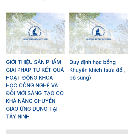
GIỚI THIỆU SẢN PHẨM
Quy định học bổng
GIẢI PHÁP TỪ KẾT QUẢ
Khuyến khích (sửa đổi,
HOẠT ĐỘNG KHOA
bổ sung)
HỌC CÔNG NGHỆ VÀ
ĐỔI MỚI SÁNG TẠO CÓ
KHẢ NĂNG CHUYỂN
GIAO ỨNG DỤNG TẠI
TÂY NINH