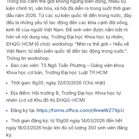
Trong bối cảnh thế giới không ngừng biến động, nhiều sự
kiện chính trị, văn hóa, xã hội đã diễn ra trong suốt thời gian
đầu năm 2026. Từ các sự kiện quốc tế đến trong nước, đây
đều là những yếu tố tác động đến các khía cạnh đời sống,
kinh tế của người Việt Nam. Để sinh viên được nắm bắt rõ
hơn về nội dung này, Trường Đại học Khoa học tự nhiên,
ĐHQG-HCM tổ chức workshop “Nhìn ra thế giới – Hiểu về
Việt Nam: từ diễn biến quốc tế đến tác động trong nước”.
Thông tin workshop:
Báo cáo viên: TS.Ngô Tuấn Phương – Giảng viên khoa
Khoa học cơ bản, Trường Đại học Luật TP.HCM
Thời gian: 8g30, ngày 22/03/2026 (Chủ nhật)
Địa điểm: Hội trường B, Trường Đại học Khoa học tự
nhiên (cơ sở Khu đô thị ĐHQG-HCM)
Đăng ký tại:
https://forms.office.com/r/6nneWZ7XpU
Thời gian đăng ký: từ 10g00 ngày 14/03/2026 đến hết
ngày 18/03/2026 hoặc khi đủ số lượng 350 sinh viên đăng
ký.