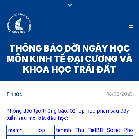
THÔNG BÁO DỜI NGÀY HỌC
MÔN KINH TẾ ĐẠI CƯƠNG VÀ
KHOA HỌC TRÁI ĐẤT
18/02/2023
Tin tức
Phòng đào tạo thông báo: 02 lớp học phần sau đây
tuần sau mới bắt đầu học:
mamh
lop
tenmh
Thu
TietBD
Sotiet
Phong