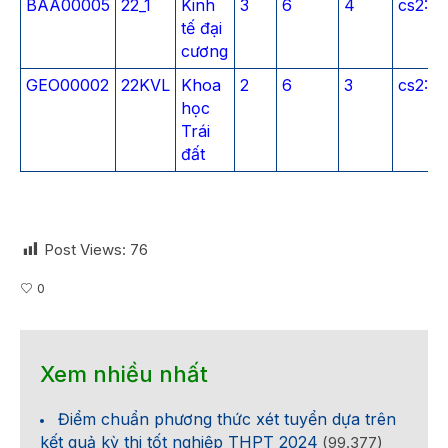
BAA00005
22_1
Kinh
3
6
4
cs2:E1
tế đại
cương
GEO00002
22KVL
Khoa
2
6
3
cs2:E
học
Trái
đất
Post Views:
76
0
Xem nhiều nhất
Điểm chuẩn phương thức xét tuyển dựa trên
kết quả kỳ thi tốt nghiệp THPT 2024
(99.377)