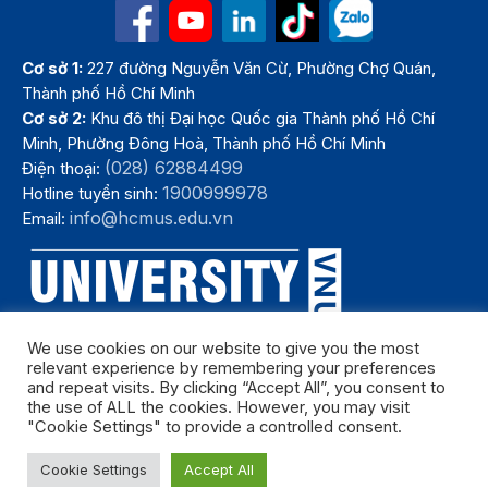
Cơ sở 1:
227 đường Nguyễn Văn Cừ, Phường Chợ Quán,
Thành phố Hồ Chí Minh
Cơ sở 2:
Khu đô thị Đại học Quốc gia Thành phố Hồ Chí
Minh, Phường Đông Hoà, Thành phố Hồ Chí Minh
(028) 62884499
Điện thoại:
1900999978
Hotline tuyển sinh:
info@hcmus.edu.vn
Email:
We use cookies on our website to give you the most
relevant experience by remembering your preferences
and repeat visits. By clicking “Accept All”, you consent to
the use of ALL the cookies. However, you may visit
"Cookie Settings" to provide a controlled consent.
Bản quyền thuộc Trường Đại học Khoa học tự nhiên, Đại học Quốc
Cookie Settings
Accept All
gia Thành phố Hồ Chí Minh. Năm 2024