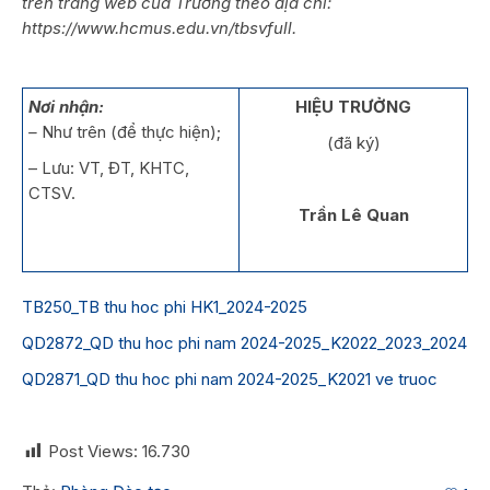
trên trang web của Trường theo địa chỉ:
https://www.hcmus.edu.vn/tbsvfull.
Nơi nhận:
HIỆU TRƯỞNG
–
Như trên (để thực hiện);
(đã ký)
– Lưu: VT, ĐT, KHTC,
CTSV.
Trần Lê Quan
TB250_TB thu hoc phi HK1_2024-2025
QD2872_QD thu hoc phi nam 2024-2025_K2022_2023_2024
QD2871_QD thu hoc phi nam 2024-2025_K2021 ve truoc
Post Views:
16.730