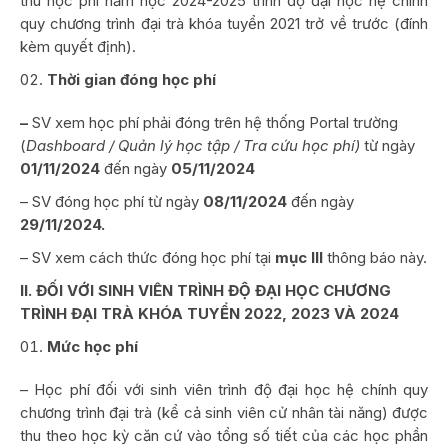
thu học phí năm học 2024-2025 trình độ đại học hệ chính
quy chương trình đại trà khóa tuyển 2021 trở về trước (đính
kèm quyết định).
Thời gian đóng học phí
–
SV xem học phí phải đóng trên hệ thống Portal trường
(
Dashboard /
Quản lý học tập /
Tra cứu học phí)
từ ngày
01/11/2024
đến ngày
05/11/2024
– SV đóng học phí từ ngày
08/11/2024
đến ngày
29/11/2024.
– SV xem cách thức đóng học phí tại
mục III
thông báo này.
II. ĐỐI VỚI SINH VIÊN TRÌNH ĐỘ ĐẠI HỌC CHƯƠNG
TRÌNH ĐẠI TRÀ KHÓA TUYỂN 2022, 2023 VÀ 2024
Mức học phí
– Học phí đối với sinh viên trình độ đại học hệ chính quy
chương trình đại trà (kể cả sinh viên cử nhân tài năng) được
thu theo học kỳ căn cứ vào tổng số tiết của các học phần