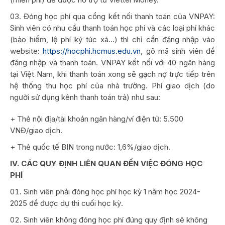
Đóng học phí qua cổng kết nối thanh toán của VNPAY:
Sinh viên có nhu cầu thanh toán học phí và các loại phí khác
(bảo hiểm, lệ phí ký túc xá…) thì chỉ cần đăng nhập vào
website:
https://hocphi.hcmus.edu.vn
, gõ mã sinh viên để
đăng nhập và thanh toán. VNPAY kết nối với 40 ngân hàng
tại Việt Nam, khi thanh toán xong sẽ gạch nợ trực tiếp trên
hệ thống thu học phí của nhà trường. Phí giao dịch (do
người sử dụng kênh thanh toán trả) như sau:
+ Thẻ nội địa/tài khoản ngân hàng/ví điện tử: 5.500
VNĐ/giao dịch.
+ Thẻ quốc tế BIN trong nước: 1,6%/giao dịch.
IV. CÁC QUY ĐỊNH LIÊN QUAN ĐẾN VIỆC ĐÓNG HỌC
PHÍ
Sinh viên phải đóng học phí học kỳ 1 năm học 2024-
2025 để được dự thi cuối học kỳ.
Sinh viên không đóng học phí đúng quy định sẽ không