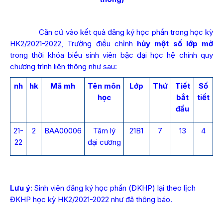
Căn cứ vào kết quả đăng ký học phần trong học kỳ
HK2/2021-2022, Trường điều chỉnh
hủy một số lớp mở
trong thời khóa biểu sinh viên bậc đại học hệ chính quy
chương trình liên thông như sau:
nh
hk
Mã mh
Tên môn
Lớp
Thứ
Tiết
Số
học
bắt
tiết
đầu
21-
2
BAA00006
Tâm lý
21B1
7
13
4
22
đại cương
Lưu ý
: Sinh viên đăng ký học phần (ĐKHP) lại theo lịch
ĐKHP học kỳ HK2/2021-2022 như đã thông báo.