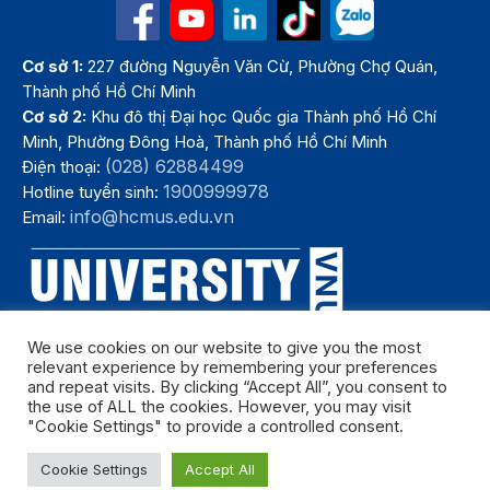
Cơ sở 1:
227 đường Nguyễn Văn Cừ, Phường Chợ Quán,
Thành phố Hồ Chí Minh
Cơ sở 2:
Khu đô thị Đại học Quốc gia Thành phố Hồ Chí
Minh, Phường Đông Hoà, Thành phố Hồ Chí Minh
(028) 62884499
Điện thoại:
1900999978
Hotline tuyển sinh:
info@hcmus.edu.vn
Email:
We use cookies on our website to give you the most
relevant experience by remembering your preferences
and repeat visits. By clicking “Accept All”, you consent to
the use of ALL the cookies. However, you may visit
"Cookie Settings" to provide a controlled consent.
Bản quyền thuộc Trường Đại học Khoa học tự nhiên, Đại học Quốc
Cookie Settings
Accept All
gia Thành phố Hồ Chí Minh. Năm 2024