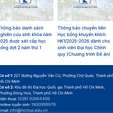
Thông báo danh sách
Thông báo chuyển tiền
ghiên cứu sinh khóa năm
Học bổng khuyến khích
2025 được xét cấp học
HK1/2025-2026 dành cho
ổng đợt 2 năm thứ 1
sinh viên Đại học Chính
quy (Chương trình Đề án)
Cơ sở 1:
227 đường Nguyễn Văn Cừ, Phường Chợ Quán, Thành ph
Hồ Chí Minh
Cơ sở 2:
Khu đô thị Đại học Quốc gia Thành phố Hồ Chí Minh,
Phường Đông Hoà, Thành phố Hồ Chí Minh
(028) 62884499
Điện thoại:
1900999978
Hotline tuyển sinh:
info@hcmus.edu.vn
Email: