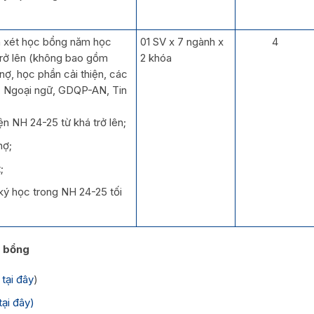
h xét học bổng năm học
01 SV x 7 ngành x
4
trở lên (không bao gồm
2 khóa
nợ, học phần cải thiện, các
, Ngoại ngữ, GDQP-AN, Tin
ện NH 24-25 từ khá trở lên;
nợ;
;
ký học trong NH 24-25 tối
c bổng
tại đây
)
ại đây
)