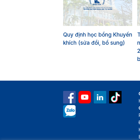
Quy định học bổng Khuyến
khích (sửa đổi, bổ sung)
n
b