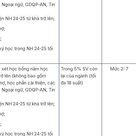
, Ngoại ngữ, GDQP-AN, Tin
ện NH 24-25 từ khá trở lên;
nợ;
;
ký học trong NH 24-25 tối
h xét học bổng năm học
Trong 5% SV còn
Mức 2: 7
trở lên (không bao gồm
lại của ngành (tối
nợ, học phần cải thiện, các
đa 18 suất)
, Ngoại ngữ, GDQP-AN, Tin
ện NH 24-25 từ khá trở lên;
nợ;
;
ký học trong NH 24-25 tối