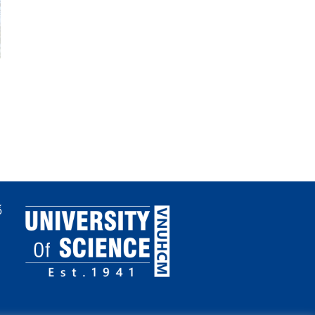
Trường Đại học Khoa học
Thông báo chương trìn
tự nhiên, ĐHQG-HCM
học bổng Sau Đại học 
công bố danh mục các
Ngân hàng LPBank tài t
ngành đào tạo đại học dự
năm 2026
kiến được hưởng học bổng
theo Nghị định 179
ố