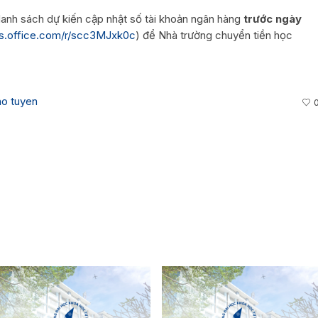
danh sách dự kiến cập nhật số tài khoản ngân hàng
trước ngày
ms.office.com/r/scc3MJxk0c
) để Nhà trường chuyển tiền học
ho tuyen