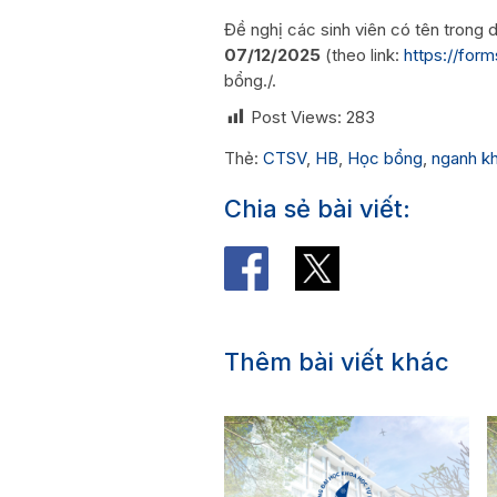
Đề nghị các sinh viên có tên trong 
07/12/2025
(theo link:
https://for
bổng./.
Post Views:
283
Thẻ:
CTSV
,
HB
,
Học bổng
,
nganh k
Chia sẻ bài viết:
Thêm bài viết khác