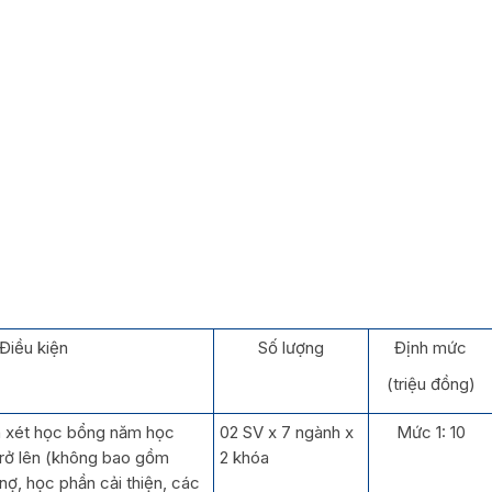
Điều kiện
Số lượng
Định mức
(triệu đồng)
h xét học bổng năm học
02 SV x 7 ngành x
Mức 1: 10
trở lên (không bao gồm
2 khóa
nợ, học phần cải thiện, các