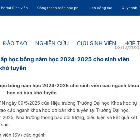
Portal Sinh viên
Cổng thanh toán học phí
Lịch công tác
Quy trình 
ĐÀO TẠO
NGHIÊN CỨU
CỰU SINH VIÊN
HỢP 
02/12/202
ấp học bổng năm học 2024-2025 cho sinh viên
khó tuyển
 học bổng năm học 2024-2025 cho sinh viên các ngành khoa
học cơ bản khó tuyển
N ngày 09/5/2025 của Hiệu trưởng Trường Đại học Khoa học tự
ào tạo các ngành khoa học cơ bản khó tuyển tại Trường Đại học
025; Nhà trường thông báo đối tượng, điều kiện và kết quả xét
 sau:
nh viên (SV) các ngành