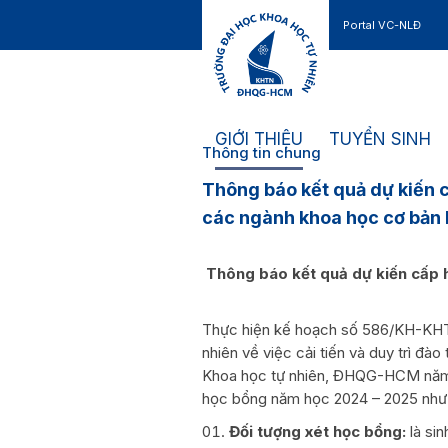
Portal VC-NLĐ
Liên hệ
GIỚI THIỆU
TUYỂN SINH
Thông tin chung
Thông báo kết quả dự kiến c
các ngành khoa học cơ bản 
Thông báo kết quả dự kiến cấp
Thực hiện kế hoạch số 586/KH-KHT
nhiên về việc cải tiến và duy trì đ
Khoa học tự nhiên, ĐHQG-HCM năm 2
học bổng năm học 2024 – 2025 như
Đối tượng xét học bổng:
là si