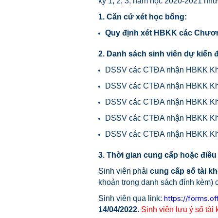
kỳ 1, 2, 3, năm học 2020-2021 như
1. Căn cứ xét học bổng:
Quy định xét HBKK các Chươn
2. Danh sách sinh viên dự kiến
DSSV các CTĐA nhận HBKK Kho
DSSV các CTĐA nhận HBKK Kh
DSSV các CTĐA nhận HBKK Kho
DSSV các CTĐA nhận HBKK Kh
DSSV các CTĐA nhận HBKK Kh
3. Thời gian cung cấp hoặc điều 
Sinh viên phải
cung cấp số tài k
khoản trong danh sách đính kèm)
https://forms.o
Sinh
viên qua link:
14
/04/2022
.
Sinh
viên lưu
ý số tài