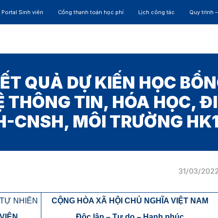
Portal Sinh viên
Cổng thanh toán học phí
Lịch công tác
Quy trình 
ĐÀO TẠO
NGHIÊN CỨU
CỰU SINH VIÊN
HỢP 
ẾT QUẢ DỰ KIẾN HỌC BỔ
 THÔNG TIN, HÓA HỌC, ĐI
H-CNSH, MÔI TRƯỜNG HK1,
31/03/202
TỰ NHIÊN
CỘNG HÒA XÃ HỘI CHỦ NGHĨA VIỆT NAM
VIÊN
Độc lập – Tự do – Hạnh phúc