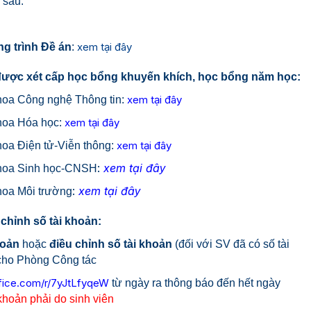
 sau:
xem tại đây
g trình Đề án
:
 được xét cấp học bổng khuyến khích, học bổng năm học:
xem tại đây
a Công nghệ Thông tin:
xem tại đây
oa Hóa học:
xem tại đây
a Điện tử-Viễn thông:
:
x
em tại đâ
oa Sinh học-CNSH
y
:
x
em tại đâ
oa Môi trường
y
chỉnh số tài khoản:
hoản
hoặc
điều chỉnh số tài khoản
(đối với SV đã có số tài
 cho Phòng Công tác
ffice.com/r/7yJtLfyqeW
từ ngày ra thông báo đến hết ngày
 khoản phải do sinh viên