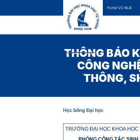
Portal VC-NLĐ
Liên hệ
GIỚI THIỆU
TUYỂN SINH
THÔNG BÁO K
CÔNG NGHỆ
THÔNG, S
Học bổng Đại học
TRƯỜNG ĐẠI HỌC KHOA HỌC 
PHÒNG CÔNG TÁC SINH 