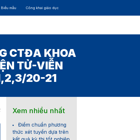
– Biểu mẫu
Công khai giáo dục
TÁC
30 NĂM
NG CTĐA KHOA
ỆN TỬ-VIỄN
2,3/20-21
Xem nhiều nhất
2
Điểm chuẩn phương
thức xét tuyển dựa trên
kết quả kỳ thi tốt nghiệp